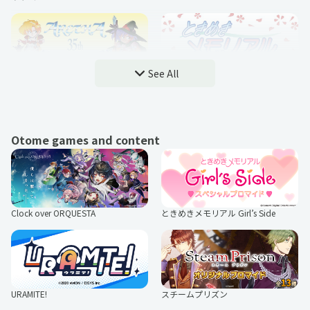
See All
アレサ ３５TH ANNIVERSARY
ときめきメモリアル
Otome games and content
文豪とアルケミスト
マブラヴ ガールズガーデン
Clock over ORQUESTA
ときめきメモリアル Girl’s Side
日本テレネット
アレサ再会プロジェクト 〜もういち
ど逢いたい〜
URAMITE!
スチームプリズン