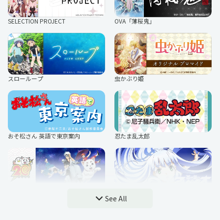
SELECTION PROJECT
OVA「薄桜鬼」
スローループ
虫かぶり姫
おそ松さん 英語で東京案内
忍たま乱太郎
銀魂シリーズ
蒼き鋼のアルペジオ ‐アルス・ノヴ
See All
ァ‐