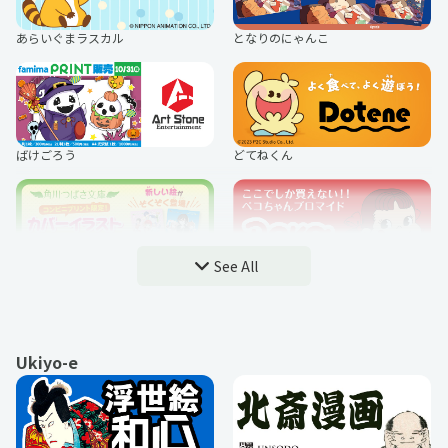
りたいですか」俺「勇者の肋骨
で」』
とどみ
あたまのわるいひと
あらいぐまラスカル
となりのにゃんこ
ブルーロック
『ゆるキャン△ SEASON３』
イラッとお猿さん
桜雪るな
ばけごろう
どてねくん
ただいま、おじゃまされます！
TVアニメ「ようこそ実力至上主義の
教室へ」
See All
メンヘラくん。
なかむらけんたろう
角川つばさ文庫
不二家のペコちゃん
Ukiyo-e
アニメ『魔入りました！入間くん』
TVアニメ『カッコウの許嫁 Season
ななべ
はなざき
ネコマンジュウ
お文具といっしょ
2』
クッピーラムネ・クピラムフレンズ
【古津軽】鳥居の鬼コカード