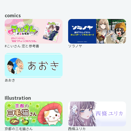
comics
アニメディアセレクション ガラス
アニメディアセレクション 境界の
の花と壊す世界
RINNNE
#こいさん 恋と参考書
ソラノヤ
オトメディアセレクション 黒執事
オトメディアセレクション ディア
ボリックラヴァーズ
あおき
Illustration
オトメディアセレクション 幕末Ro
オトメディアセレクション 華ヤカ
ck
哉、我ガ一族
京都の三毛猫さん
西條ユリカ