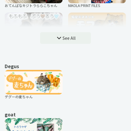
おてんばなキジトラららこちゃん
NIKOLA PRINT FILES
さの
桐谷とうしろう
ヤマチャンYMCH
もちめると
ARINCO PAN
先輩はおとこのこ
Mellowkochan
茶葉少女～蟲に食べられそうになっ
See All
もふもふ ぷうとるう
短足ミヌエット モフ
たら、私の能力が覚醒しました！～
片岡メリヤス
ゆう
りいの
平田ひろた
Degus
ぺろりん先生
うさぎのもちちゃん
3匹の執事
もろとむく＠まるか
山田yum
NERDOG
おしゃれ大好き陽翔
ROSE
のーりー
ハルペイ
くう＆ねる
Dear&Lynn&Ebimayo
MOYACO
Yukidaberry
デグーの麦ちゃん
ノアとイヴ
台湾から来た猫「美術老師」台湾生
活シリーズ
goat