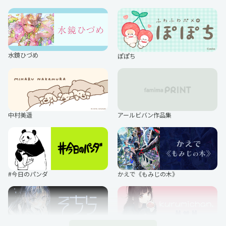
恋するシロクマ
コミックス・ウェーブ・フィルム
水鏡ひづめ
ぽぽち
劇場版文豪ストレイドッグス
LOST SONG
中村美遥
アールビバン作品集
劇場版モノノ怪
TVアニメ『Dr.STONE』
#今日のパンダ
かえで《もみじの木》
美男高校地球防衛部ハイカラ！
ブルーロック んまほっぺ プリント
シール