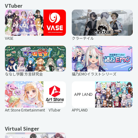
VTuber
クラーテイル
VASE
ななし学園 方言研究会
描乃EMOイラストシリーズ
Art Stone Entertainment VTuber
APPLAND
Virtual Singer