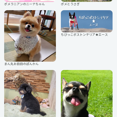
ポメラニアンのニーナちゃん
ポメとうさぎ
ゆるだらカップル
被検体くん。
ちびっこボストンテリア★エース
おとなぴ
和遥キナ
まん丸お目目のぽんかん
Hiroko
黎
そまぁ～ず
荒居すすぐ