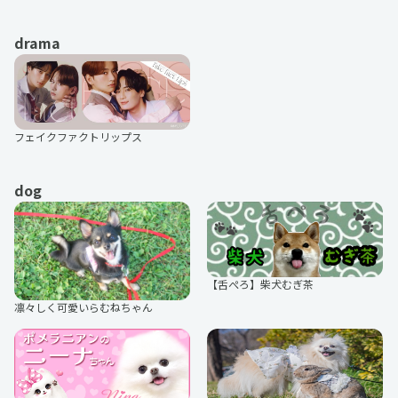
drama
とみたかえり
家が好きな人
フェイクファクトリップス
LaLa Begin
まめおぼえ
dog
ないせん！
ビッカメ娘
【舌ぺろ】柴犬むぎ茶
凛々しく可愛いらむねちゃん
レーシングミク
電撃萌王