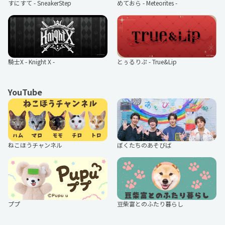
すにすて - SneakerStep
めておら - Meteorites -
騎士X - Knight X -
とぅるりぷ - True&Lip
YouTube
ねこほうチャンネル
ぼくたちのあそびば
ププ
豆柴富とのふたり暮らし