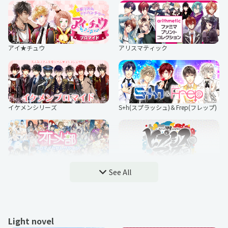
ステラソラ
アイ★チュウ
アリスマティック
イケメンシリーズ
S+h(スプラッシュ)＆Frep(フレップ)
D3Pオトメ部
ヒプノシスマイク-Division RAP Batt
See All
le-
Light novel