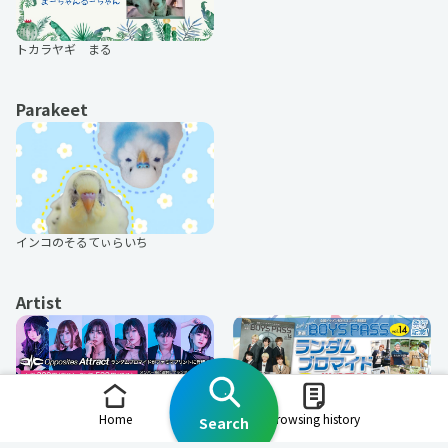
トカラヤギ まる
Parakeet
インコのそるてぃらいち
Artist
楽遊BOYS PASS
Opposites Attract
Home
Browsing history
Search