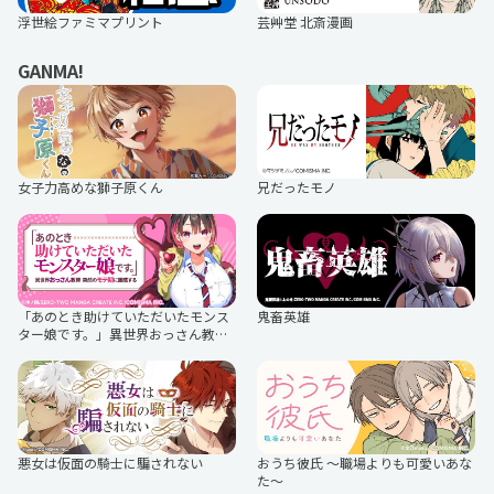
いちまさ（一正蒲鉾）
うるっとうるふ
浮世絵ファミマプリント
芸艸堂 北斎漫画
マグニョン
なめ猫
ファイカプリコ
かわいい信仰
GANMA!
日本三國
TVアニメ『ダイヤのA actⅡ -Second
みいるか
レルヒさん（日本元祖スキー漢）
Season-』
和歌山県PRキャラクター「きいちゃ
さのまる おりじなるぷりんと
ん」
お風呂シカ フロロ（奈良健康ランド
カムンとアント
公式マスコットキャラクター♨）
夜月クラゲ
すってんころりんご
女子力高めな獅子原くん
兄だったモノ
石川県輪島漆芸美術館公式キャラク
知多娘。
TVアニメ『とある科学の超電磁砲
TVアニメ『LIAR GAME』
ター「わんじま」
T』
相模鉄道キャラクターそうにゃん
GJ8マン
プラレール
ホラグチ カヨ
豚箱ゑる子
「あのとき助けていただいたモンス
鬼畜英雄
ター娘です。」異世界おっさん教師
突然のモテ期に困惑する
奥田けい
塩谷歩波の建築シリーズ
悪女は仮面の騎士に騙されない
おうち彼氏 ～職場よりも可愛いあな
た～