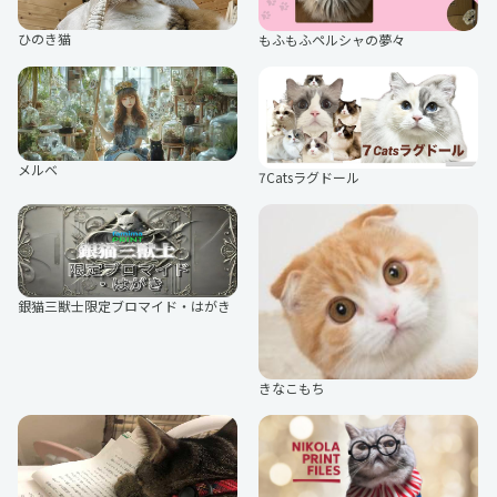
poodle Love
カシバ
あおね
ひのき猫
もふもふペルシャの夢々
おっとりマリアさんの日常
本日の帰宅拒否イッヌ
みみみ
灯さかす
ハロー！モカだわん♪よろしくネ
ポメラニアンもみまな
sela
ねりねり
キャバリアのティム
ZORO＆MIRO
とおぼえふうすけ
RYOOOOOJ!
デカマルプーのはちくん
豆柴ぺーすけ
メルベ
うさぎのしろとねこのくろ
ハバメグミ
7Catsラグドール
まる顔のトイプードルふうた君
ご陽気ラブラドール イソ
tttan.
七瀬あむ
【柴犬】でん
開運わんこワイルドなシュナウザー
パンダと犬
デーリィ
ギュリandぎゅり
Bono
星屑の研究者
オシャレらいちゃん
むーこ。
銀猫三獣士限定ブロマイド・はがき
柊豚生
すぐつかレルン
元気いっぱいトイプードルぽぽ君
パグのむさし
遥川遊
はるまる
しばいぬちゃん
葛原カズヤ
きなこもち
ぱみ
ぼんじん
MAKURA
おはすみ
イラストレーター 狐巳夜シュウ
どす恋