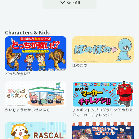
See All
そちら
くるみちゃん。
カードキャプターさくら クリアカー
アニメ「銀河英雄伝説」
ド編
Characters & Kids
しろなっぱ
ひろみのむし
リィンカーネーションの花弁
葬送のフリーレン
ぼのぼの
どっちが強い!?
ジャージカップル
くろ
ふしぎ遊戯
クラスで2番目に可愛い女の子と友
だちになった
かいじゅうせかいせいふく
チャギントンプログラミング ぬりえ
もモ太郎。
犀将
でマーカーチャレンジ！！
TVアニメ『女神「異世界転生何にな
TVアニメ『忘却バッテリー』