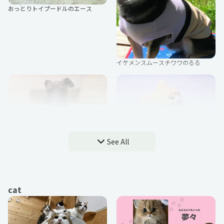
おっとりトイプードルのエース
はなこ
幽栖芽生
イケメンスムースチワワのるる
メンピ主
れふぃ
マシュコレ(mashu collection)
See All
もふもふベイくん
みなうさ
粟屋やわ子
cat
月望いろり
からさね
ワイヤーフォックステリアのふぇい
きさわさき
うーたんfamily
愛娘
ぽむ