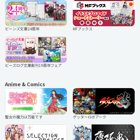
うたた往時のなつかしや
今夜も眠らNight
ビーンズ文庫24周年
MFブックス
アルカナ・ファミリア
ラブカレアワード
ビーズログ文庫創刊19周年フェア
Anime & Comics
聖女の魔力は万能です
ゲッターロボアーク