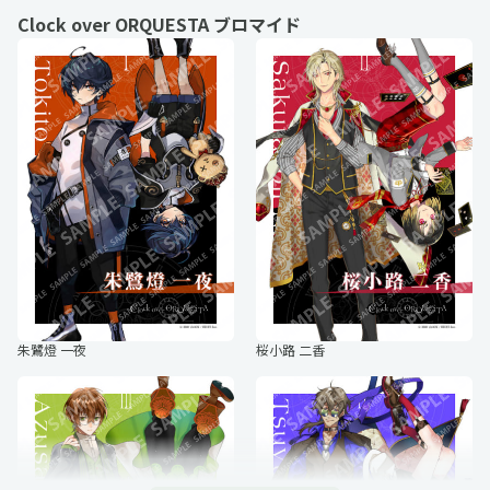
Clock over ORQUESTA ブロマイド
小豆沢 三斗「CLOQUESTA」
栗花落 四麻「CLOQUESTA」
天馬 七星「キービジュアル」
榊 八色「キービジュアル」
朱鷺燈 一夜
桜小路 二香
音葉 五百助「CLOQUESTA」
天馬 六華「CLOQUESTA」