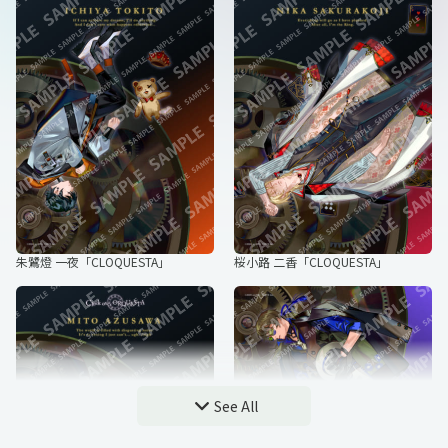
小豆沢 三斗「キービジュアル」
栗花落 四麻「キービジュアル」
朱鷺燈 一夜「CLOQUESTA」
桜小路 二香「CLOQUESTA」
音葉 五百助「キービジュアル」
天馬 六華「キービジュアル」
See All