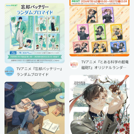
TVアニメ『とある科学の超電
磁砲T』オリジナルランダム
TVアニメ『忘却バッテリー』
ブロマイド ブラックコーデ
ランダムブロマイド
ver.