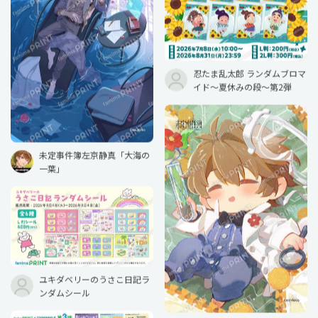
忍たま乱太郎 ランダムブロマ
イド〜夏休みの段〜第2弾
未定事件簿左京静真「大海の
一葉」
ユキダベリーのうさこ日記ラ
ンダムシール