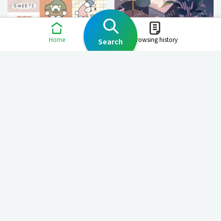
Home
Browsing history
Search
ハバメグミシール
_tabemono
未定事件簿森月黎「夢に囚わ
れて」
Dr.STONE 場面写ブロマイド
09