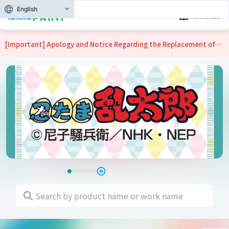
English
How to use
Famima Print -Print popular content at convenience sto
[Important] Apology and Notice Regarding the Replacement of
the Design and Resumption of Sales for "Nintama Rantaro 'Scene
Photo Bromide Series 33, Vol. 3'"