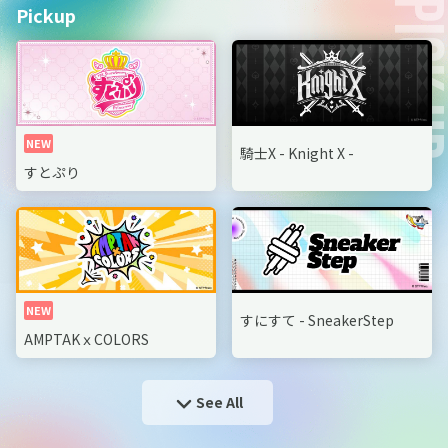
PICK U
Pickup
騎士X - Knight X -
すとぷり
すにすて - SneakerStep
AMPTAKｘCOLORS
See All