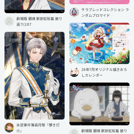
サラブレッドコレクション ラ
ンダムブロマイド
劇場版 銀魂 新訳紅桜篇 振り
返り⑴07
26年7月オリジナル描きおろ
しカレンダー
未定事件簿森月黎「儚き灯
火」
劇場版 銀魂 新訳紅桜篇 振り