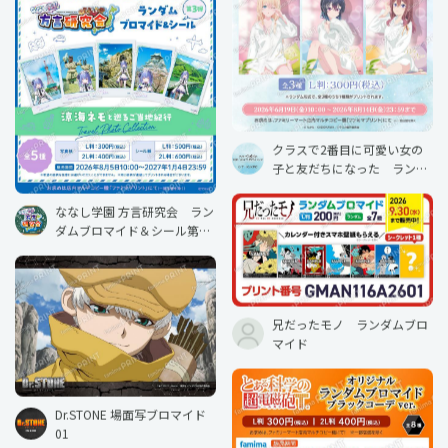
クラスで2番目に可愛い女の
子と友だちになった ランダ
ムブロマイド
ななし学園 方言研究会 ラン
ダムブロマイド＆シール第3
弾 涼海ネモと巡るご当地紀
行
兄だったモノ ランダムブロ
マイド
Dr.STONE 場面写ブロマイド
01