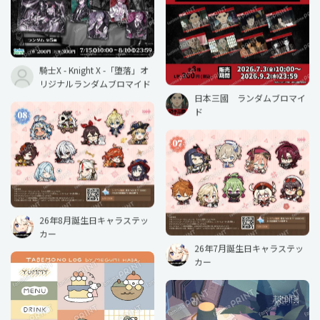
騎士X - Knight X -「堕落」オ
リジナルランダムブロマイド
日本三國 ランダムブロマイ
ド
26年8月誕生日キャラステッ
カー
26年7月誕生日キャラステッ
カー