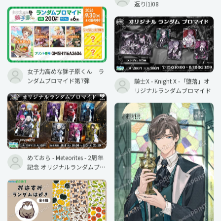
返り⑴08
女子力高めな獅子原くん ラ
ンダムブロマイド第7弾
騎士X - Knight X -「堕落」オ
リジナルランダムブロマイド
めておら - Meteorites - 2周年
記念 オリジナルランダムブロ
マイド