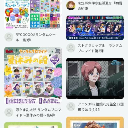
未定事件簿水無瀬夏彦「初雪
の約束」
RYOOOOOJ!ランダムシー
ル 第3弾
ストグラカップル ランダム
ブロマイド第3弾
アニメ3年Z組銀八先生全12話
振り返り(6)15
忍たま乱太郎 ランダムブロマ
イド〜夏休みの段〜第6弾