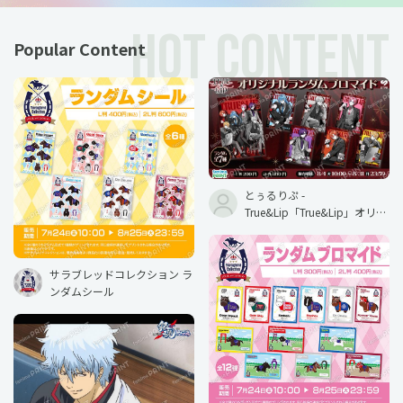
HOT CONTENT
Popular Content
とぅるりぷ -
True&Lip「True&Lip」オリジ
ナルランダムブロマイド
サラブレッドコレクション ラ
ンダムシール