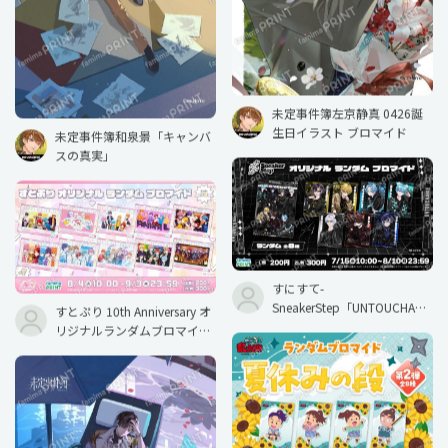
未定事件簿左京静真 0426誕
生日イラスト ブロマイド
未定事件簿和泉景「キャンバ
スの真実」
すにすて-
SneakerStep「UNTOUCHABL
すとぷり 10th Anniversary オ
E」オリジナルランダムブロ
リジナルランダムブロマイド
マイド
MV Ver.