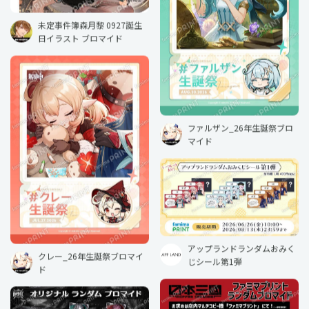
未定事件簿森月黎 0927誕生
日イラスト ブロマイド
ファルザン_26年生誕祭ブロ
マイド
アップランドランダムおみく
クレー_26年生誕祭ブロマイ
じシール第1弾
ド