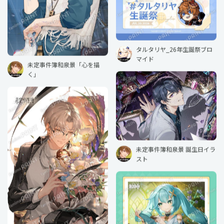
タルタリヤ_26年生誕祭ブロ
マイド
未定事件簿和泉景「心を描
く」
未定事件簿和泉景 誕生日イラ
スト