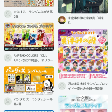
おはすみ ランダムはがき第
2弾
未定事件簿左京静真「将来
性」
AMPTAKxCOLORS「Club
A×C -なにわ町店-」オリジナ
ルランダムブロマイド
忍たま乱太郎 ランダムブロマ
イド〜夏休みの段〜第5弾
パンダと犬 ランダムシール
第2弾