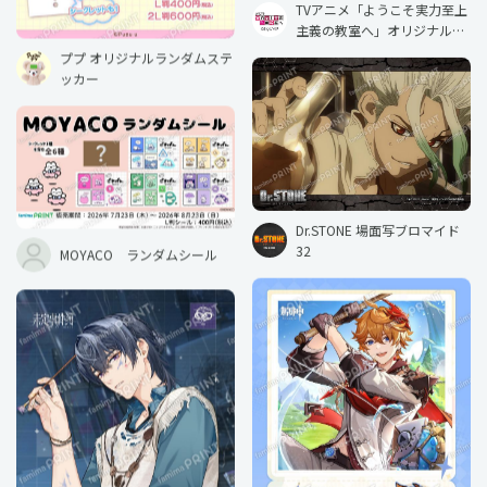
TVアニメ「ようこそ実力至上
主義の教室へ」オリジナルラ
ンダムブロマイド カフェ＆ダ
ププ オリジナルランダムステ
イナーver.
ッカー
Dr.STONE 場面写ブロマイド
32
MOYACO ランダムシール