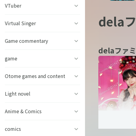
うちわ背景
すとぷり
VTuber
ねこほうチャンネル
del
写真撮影背景
すにすて - SneakerStep
ぼくたちのあそびば
Virtual Singer
VASE
うちわ文字プリント
めておら - Meteorites -
ププ
クラーテイル
Game commentary
TOKYO6キャラクターズ
delaファミ
GIFUSHO 岐阜県立岐阜商
騎士X - Knight X -
豆柴富とのふたり暮らし
ななし学園 方言研究会
game
アマル
業高等学校
とぅるりぷ - True&Lip
描乃EMOイラストシリーズ
さんちゃんく！
Otome games and content
フライハイトクラウディア
芸艸堂 推し祈願お守り
Art Stone Entertainment
ストグラカップル
ゲームその他
Light novel
Clock over ORQUESTA
VTuber
モノパスイーツフェス
アイドルデスゲームTV
ときめきメモリアル Girl’s
Anime & Comics
ビーンズ文庫24周年
APPLAND
Side
原神
MFブックス
comics
聖女の魔力は万能です
URAMITE!