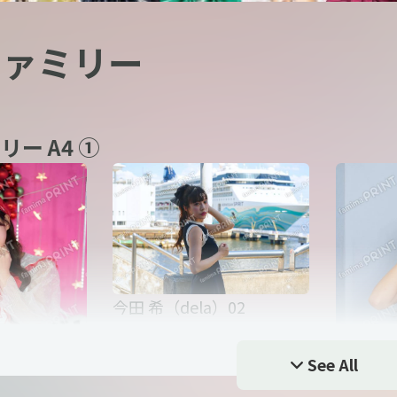
aファミリー
リー A4 ①
今田 希（dela）02
See All