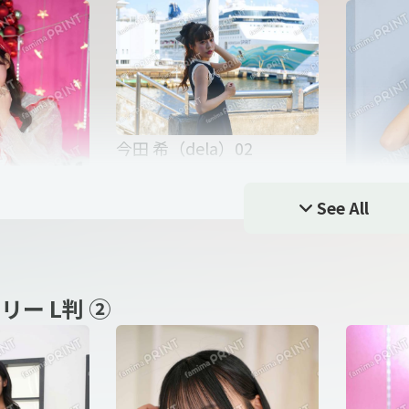
）06
今田 希（
今田 希（dela）02
See All
今田 希（dela）09
佐々木美乃
l）01
リー L判 ②
）01
今田 希（
a）05
本多 もか（dela）06
本多 もか
佐々木美乃里（dela mode
佐々木美乃
l）03
l）04
）10