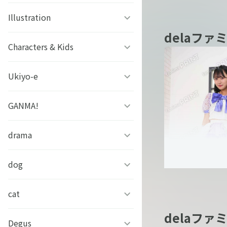
ファタモルガーナの館
ビーズログ文庫創刊19周年
ゲッターロボアーク
Illustration
#こいさん 恋と参考書
スチームプリズン
フェア
delaファミ
今田 希（dela
グリモア
SELECTION PROJECT
ソラノヤ
Characters & Kids
京都の三毛猫さん
アイ★チュウ
ドールズフロントライン
OVA「薄桜鬼」
あおき
西條ユリカ
Ukiyo-e
どっちが強い!?
2：エクシリウム
アリスマティック
スローループ
水鏡ひづめ
ぼのぼの
GANMA!
浮世絵ファミマプリント
未定事件簿
イケメンシリーズ
虫かぶり姫
ぽぽち
かいじゅうせかいせいふく
芸艸堂 北斎漫画
drama
女子力高めな獅子原くん
アレサ ３５TH
S+h(スプラッシュ)＆
ANNIVERSARY
Frep(フレップ)
おそ松さん 英語で東京案内
中村美遥
チャギントンプログラミン
兄だったモノ
dog
フェイクファクトリップス
グ ぬりえでマーカーチャレ
ときめきメモリアル
D3Pオトメ部
ンジ！！
忍たま乱太郎
アールビバン作品集
「あのとき助けていただい
cat
凛々しく可愛いらむねちゃ
たモンスター娘です。」異
ん
文豪とアルケミスト
ヒプノシスマイク-Division
delaファミ
あらいぐまラスカル
世界おっさん教師 突然のモ
銀魂シリーズ
#今日のパンダ
本多 もか（del
Degus
ひのき猫