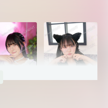
dela）03
今田 希（dela）04
（dela）03
本多 もか（dela）04