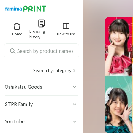
Browsing
Home
How to use
history
Search by category
Oshikatsu Goods
うちわシール
STPR Family
ファミッペ
YouTube
AMPTAKｘCOLORS