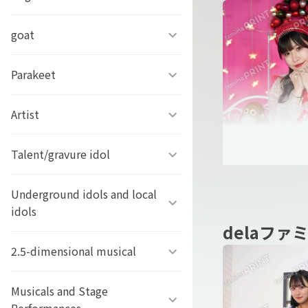
RAP Battle-
テ期に困惑する
【舌ぺろ】柴犬むぎ茶
マブラヴ ガールズガーデン
となりのにゃんこ
今田 希（dela
蒼き鋼のアルペジオ ‐アル
かえで《もみじの木》
もふもふペルシャの夢々
goat
デグーの麦ちゃん
うたた往時のなつかしや
鬼畜英雄
ス・ノヴァ‐
ポメラニアンのニーナちゃ
日本テレネット
ばけごろう
ん
そちら
メルベ
Parakeet
トカラヤギ まる
今夜も眠らNight
悪女は仮面の騎士に騙され
アニメディアセレクショ
アレサ再会プロジェクト 〜
ない
ン ガラスの花と壊す世界
どてねくん
ポメとうさぎ
くるみちゃん。
7Catsラグドール
Artist
インコのそるてぃらいち
もういちど逢いたい〜
アルカナ・ファミリア
おうち彼氏 ～職場よりも可
アニメディアセレクショ
角川つばさ文庫
まん丸お目目のぽんかん
しろなっぱ
銀猫三獣士限定ブロマイ
Talent/gravure idol
Opposites Attract
ステラソラ
ラブカレアワード
愛いあなた～
ン 境界のRINNNE
ド・はがき
不二家のペコちゃん
ちびっこボストンテリア★
ひろみのむし
楽遊BOYS PASS
Underground idols and local
男劇団 青山表参道X
オトメディアセレクショ
エース
きなこもち
idols
ン 黒執事
ネコマンジュウ
ジャージカップル
delaファミ
MEID
タレント・グラビア
今田 希（dela
おっとりトイプードルのエ
おてんばなキジトラららこ
2.5-dimensional musical
横浜美少女図鑑
オトメディアセレクショ
ース
お文具といっしょ
本多 もか（del
ちゃん
くろ
ン ディアボリックラヴァ
delaファミリー
ーズ
けっぱって東北
Musicals and Stage
ミュージカル『テニスの王
今田 希（dela
イケメンスムースチワワの
クッピーラムネ・クピラム
NIKOLA PRINT FILES
もモ太郎。