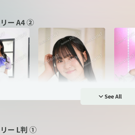
リー A4 ②
）01
今田 希（
今田 希（dela）05
See All
リー L判 ①
a）01
本多 もか（dela）02
本多 もか