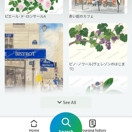
ピエール･ド･ロンサールA
赤い庇のカフェ
ピノ･ノワール(ヴェレゾンのはじま
り)
See All
青い看板のビストロ
ガーデンのブルーベリー
Home
Browsing history
Search