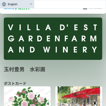
English
How to use
玉村豊男 水彩画
ポストカード