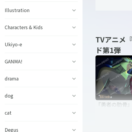
「勇者の肋骨
ファタモルガーナの館
ビーズログ文庫創刊19周年
ゲッターロボアーク
Illustration
#こいさん 恋と参考書
カー_女神
スチームプリズン
フェア
グリモア
SELECTION PROJECT
ソラノヤ
Characters & Kids
京都の三毛猫さん
アイ★チュウ
TVアニメ
ドールズフロントライン
OVA「薄桜鬼」
あおき
西條ユリカ
Ukiyo-e
どっちが強い!?
ド第1弾
2：エクシリウム
アリスマティック
TVアニメ『女
スローループ
水鏡ひづめ
ぼのぼの
GANMA!
浮世絵ファミマプリント
未定事件簿
イケメンシリーズ
生何になりた
「勇者の肋骨
虫かぶり姫
ぽぽち
かいじゅうせかいせいふく
芸艸堂 北斎漫画
drama
女子力高めな獅子原くん
アレサ ３５TH
S+h(スプラッシュ)＆
カー_田中さん
ANNIVERSARY
Frep(フレップ)
おそ松さん 英語で東京案内
中村美遥
チャギントンプログラミン
兄だったモノ
dog
フェイクファクトリップス
グ ぬりえでマーカーチャレ
『勇者の肋骨』
ときめきメモリアル
D3Pオトメ部
ンジ！！
忍たま乱太郎
アールビバン作品集
「あのとき助けていただい
弾_01
cat
凛々しく可愛いらむねちゃ
たモンスター娘です。」異
ん
文豪とアルケミスト
ヒプノシスマイク-Division
あらいぐまラスカル
世界おっさん教師 突然のモ
銀魂シリーズ
#今日のパンダ
Degus
ひのき猫