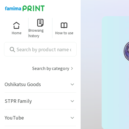
Browsing
Home
How to use
history
Search by category
Oshikatsu Goods
うちわシール
STPR Family
ファミッペ
YouTube
AMPTAKｘCOLORS