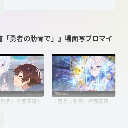
の肋骨で」』ステッ
「勇者の肋骨で」』ステッ
造神
カー_紅鮭師匠（魔王スペ
イシャス）
俺「勇者の肋骨で」』場面写ブロマイ
メ『女神「異世界転
なりたいですか」俺
の肋骨で」』ステッ
神2
肋骨』場面写第1
『勇者の肋骨』場面写第1
弾_04