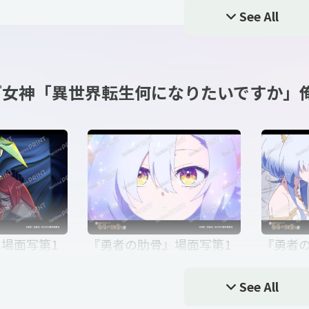
で」』ステッ
「勇者の肋骨で」』ステッ
「勇者
See All
カー_俺
カー_創
『女神「異世界転生何になりたいですか」
神「異世界転
TVアニメ『女神「異世界転
TVアニ
いですか」俺
生何になりたいですか」俺
生何に
で」』ステッ
「勇者の肋骨で」』ステッ
「勇者
カー_俺2
カー_女
場面写第1
『勇者の肋骨』場面写第1
『勇者の
弾_02
弾_03
See All