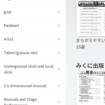
RAP Battle-
テ期に困惑する
【舌ぺろ】柴犬むぎ茶
小学6年中学受
マブラヴ ガールズガーデン
となりのにゃんこ
蒼き鋼のアルペジオ ‐アル
かえで《もみじの木》
スター1週間5
もふもふペルシャの夢々
goat
デグーの麦ちゃん
うたた往時のなつかしや
鬼畜英雄
ス・ノヴァ‐
ポメラニアンのニーナちゃ
日本テレネット
ばけごろう
ん
そちら
メルベ
Parakeet
トカラヤギ まる
今夜も眠らNight
悪女は仮面の騎士に騙され
アニメディアセレクショ
アレサ再会プロジェクト 〜
ない
ン ガラスの花と壊す世界
どてねくん
ポメとうさぎ
くるみちゃん。
7Catsラグドール
Artist
インコのそるてぃらいち
まちがえやす
もういちど逢いたい〜
アルカナ・ファミリア
15選
おうち彼氏 ～職場よりも可
アニメディアセレクショ
角川つばさ文庫
まん丸お目目のぽんかん
しろなっぱ
新版 白地図・
銀猫三獣士限定ブロマイ
Talent/gravure idol
Opposites Attract
ステラソラ
ラブカレアワード
愛いあなた～
ン 境界のRINNNE
州別 B4
ド・はがき
不二家のペコちゃん
ちびっこボストンテリア★
ひろみのむし
みくに出版
楽遊BOYS PASS
Underground idols and local
男劇団 青山表参道X
オトメディアセレクショ
エース
きなこもち
idols
ン 黒執事
ネコマンジュウ
ジャージカップル
MEID
タレント・グラビア
おっとりトイプードルのエ
おてんばなキジトラららこ
2.5-dimensional musical
横浜美少女図鑑
オトメディアセレクショ
ース
お文具といっしょ
ちゃん
くろ
ン ディアボリックラヴァ
delaファミリー
ーズ
けっぱって東北
Musicals and Stage
ミュージカル『テニスの王
イケメンスムースチワワの
クッピーラムネ・クピラム
NIKOLA PRINT FILES
もモ太郎。