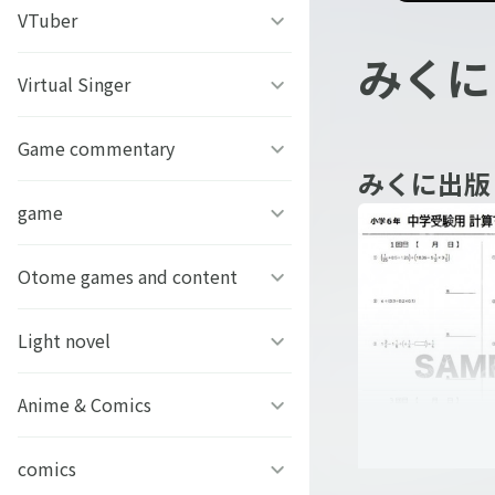
うちわ背景
すとぷり
VTuber
ねこほうチャンネル
みくに
写真撮影背景
すにすて - SneakerStep
ぼくたちのあそびば
Virtual Singer
VASE
うちわ文字プリント
めておら - Meteorites -
ププ
クラーテイル
Game commentary
TOKYO6キャラクターズ
みくに出版
GIFUSHO 岐阜県立岐阜商
騎士X - Knight X -
豆柴富とのふたり暮らし
ななし学園 方言研究会
game
アマル
業高等学校
とぅるりぷ - True&Lip
描乃EMOイラストシリーズ
さんちゃんく！
Otome games and content
フライハイトクラウディア
芸艸堂 推し祈願お守り
Art Stone Entertainment
ストグラカップル
ゲームその他
Light novel
Clock over ORQUESTA
VTuber
モノパスイーツフェス
アイドルデスゲームTV
ときめきメモリアル Girl’s
Anime & Comics
ビーンズ文庫24周年
APPLAND
Side
原神
MFブックス
comics
聖女の魔力は万能です
URAMITE!