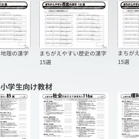
験用計算マ
まちが
い地理の漢字
まちがえやすい歴史の漢字
15選
15選
自由帳 世界
新版 白
地方別 B
 小学生向け教材