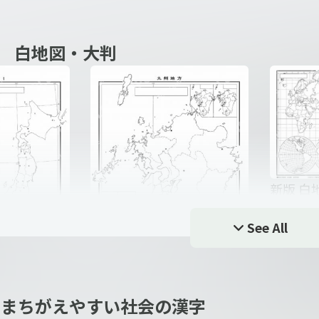
験用計算マ
小学6年中学受験用計算マ
小学6年
 白地図・大判
スター1週間2
スター1
新版 白
州別 A3
小学6年社会のおさえてお
小学6年
See All
きたい161題
きたい1
自由帳 日本
新版 白地図・自由帳 日本
 まちがえやすい社会の漢字
地方別 A3