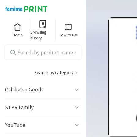
Browsing
Home
How to use
history
Search by category
Oshikatsu Goods
うちわシール
STPR Family
ファミッペ
YouTube
AMPTAKｘCOLORS