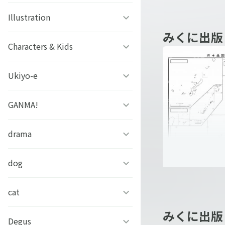
ファタモルガーナの館
ビーズログ文庫創刊19周年
ゲッターロボアーク
Illustration
#こいさん 恋と参考書
スチームプリズン
フェア
小学6年中学受
みくに出版
グリモア
SELECTION PROJECT
ソラノヤ
スター1週間1
Characters & Kids
京都の三毛猫さん
アイ★チュウ
ドールズフロントライン
OVA「薄桜鬼」
あおき
西條ユリカ
Ukiyo-e
どっちが強い!?
2：エクシリウム
アリスマティック
スローループ
水鏡ひづめ
ぼのぼの
GANMA!
浮世絵ファミマプリント
未定事件簿
イケメンシリーズ
虫かぶり姫
ぽぽち
かいじゅうせかいせいふく
芸艸堂 北斎漫画
drama
女子力高めな獅子原くん
アレサ ３５TH
S+h(スプラッシュ)＆
ANNIVERSARY
Frep(フレップ)
おそ松さん 英語で東京案内
中村美遥
チャギントンプログラミン
兄だったモノ
dog
フェイクファクトリップス
グ ぬりえでマーカーチャレ
ときめきメモリアル
D3Pオトメ部
ンジ！！
忍たま乱太郎
アールビバン作品集
「あのとき助けていただい
cat
凛々しく可愛いらむねちゃ
たモンスター娘です。」異
ん
新版 白地図・
文豪とアルケミスト
ヒプノシスマイク-Division
みくに出版
あらいぐまラスカル
世界おっさん教師 突然のモ
銀魂シリーズ
#今日のパンダ
Degus
ひのき猫
全図 A3