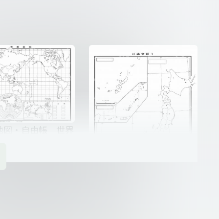
中学受験用計算マ
小学6年中学受験用計算マ
週間3
スター1週間4
地図・自由帳 世界
理科のおさえてお
21題
新版 白地図・自由帳 日本
全図 B4