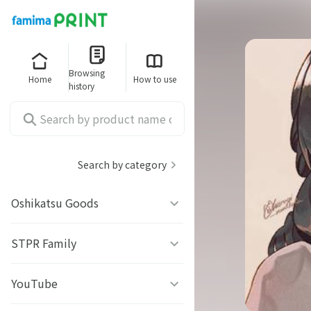
Browsing
Home
How to use
history
Search by category
Oshikatsu Goods
うちわシール
STPR Family
ファミッペ
YouTube
AMPTAKｘCOLORS