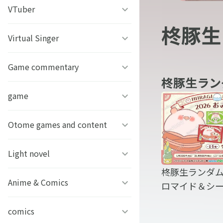
うちわ背景
すとぷり
VTuber
ねこほうチャンネル
柊豚生
写真撮影背景
すにすて - SneakerStep
ぼくたちのあそびば
Virtual Singer
VASE
うちわ文字プリント
めておら - Meteorites -
ププ
クラーテイル
Game commentary
TOKYO6キャラクターズ
柊豚生ラン
GIFUSHO 岐阜県立岐阜商
騎士X - Knight X -
豆柴富とのふたり暮らし
ななし学園 方言研究会
game
アマル
業高等学校
とぅるりぷ - True&Lip
描乃EMOイラストシリーズ
さんちゃんく！
Otome games and content
フライハイトクラウディア
芸艸堂 推し祈願お守り
Art Stone Entertainment
ストグラカップル
ゲームその他
Light novel
Clock over ORQUESTA
VTuber
柊豚生ランダ
モノパスイーツフェス
アイドルデスゲームTV
ときめきメモリアル Girl’s
Anime & Comics
ビーンズ文庫24周年
ロマイド＆シ
APPLAND
Side
原神
MFブックス
comics
聖女の魔力は万能です
URAMITE!