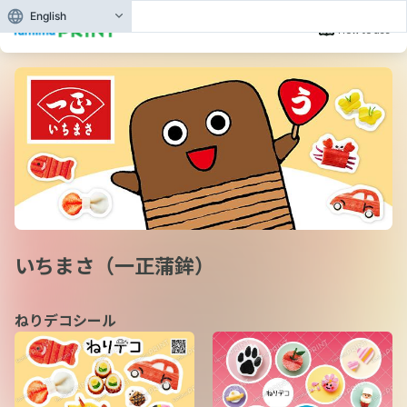
English
How to use
いちまさ（一正蒲鉾）
ねりデコシール