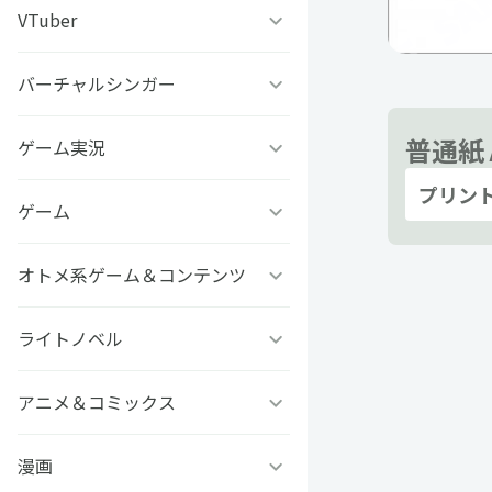
うちわ背景
すとぷり
VTuber
ねこほうチャンネル
写真撮影背景
すにすて - SneakerStep
ぼくたちのあそびば
バーチャルシンガー
VASE
うちわ文字プリント
普通紙 
めておら - Meteorites -
ププ
クラーテイル
ゲーム実況
TOKYO6キャラクターズ
プリン
GIFUSHO 岐阜県立岐阜商
騎士X - Knight X -
豆柴富とのふたり暮らし
ななし学園 方言研究会
ゲーム
アマル
業高等学校
とぅるりぷ - True&Lip
描乃EMOイラストシリーズ
ストグラカップル
オトメ系ゲーム＆コンテンツ
フライハイトクラウディア
芸艸堂 推し祈願お守り
Art Stone Entertainment
モノパスイーツフェス
ゲームその他
ライトノベル
Clock over ORQUESTA
VTuber
アイドルデスゲームTV
ときめきメモリアル Girl’s
アニメ＆コミックス
ビーンズ文庫24周年
APPLAND
Side
原神
MFブックス
漫画
聖女の魔力は万能です
URAMITE!