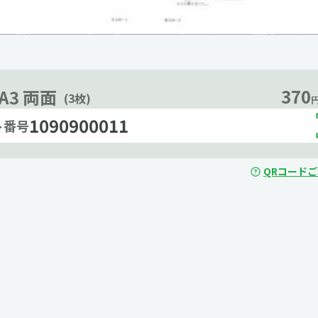
370
A3 両面
(3枚)
円
1090900011
ト番号
QRコード