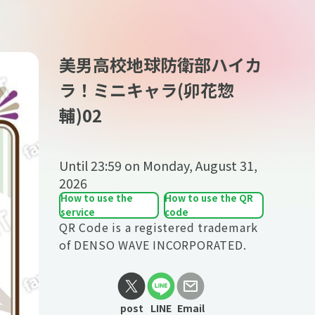
美男高校地球防衛部ハイカ
ラ！ミニキャラ(卯花惣
輔)02
Until
23:59 on Monday, August 31,
2026
How to use the
How to use the QR
service
code
QR Code is a registered trademark
of DENSO WAVE INCORPORATED.
post
LINE
Email