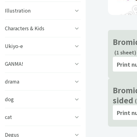
ファタモルガーナの館
ビーズログ文庫創刊19周年
ゲッターロボアーク
Illustration
#こいさん 恋と参考書
スチームプリズン
フェア
グリモア
SELECTION PROJECT
ソラノヤ
Characters & Kids
京都の三毛猫さん
アイ★チュウ
Bromid
ドールズフロントライン
OVA「薄桜鬼」
あおき
西條ユリカ
Ukiyo-e
どっちが強い!?
2：エクシリウム
アリスマティック
(1 sheet)
スローループ
水鏡ひづめ
ぼのぼの
GANMA!
浮世絵ファミマプリント
Print 
未定事件簿
イケメンシリーズ
虫かぶり姫
ぽぽち
かいじゅうせかいせいふく
芸艸堂 北斎漫画
drama
女子力高めな獅子原くん
アレサ ３５TH
S+h(スプラッシュ)＆
Bromid
ANNIVERSARY
Frep(フレップ)
おそ松さん 英語で東京案内
中村美遥
チャギントンプログラミン
sided
兄だったモノ
dog
フェイクファクトリップス
グ ぬりえでマーカーチャレ
ときめきメモリアル
D3Pオトメ部
Print 
ンジ！！
忍たま乱太郎
アールビバン作品集
「あのとき助けていただい
cat
凛々しく可愛いらむねちゃ
たモンスター娘です。」異
ん
文豪とアルケミスト
ヒプノシスマイク-Division
あらいぐまラスカル
世界おっさん教師 突然のモ
銀魂シリーズ
#今日のパンダ
Degus
ひのき猫