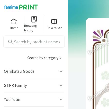
Browsing
Home
How to use
history
Search by category
Oshikatsu Goods
うちわシール
STPR Family
ファミッペ
YouTube
AMPTAKｘCOLORS