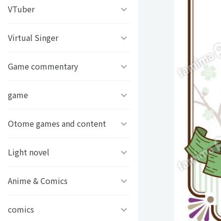
うちわ背景
すとぷり
VTuber
ねこほうチャンネル
写真撮影背景
すにすて - SneakerStep
ぼくたちのあそびば
Virtual Singer
VASE
うちわ文字プリント
めておら - Meteorites -
ププ
クラーテイル
Game commentary
TOKYO6キャラクターズ
GIFUSHO 岐阜県立岐阜商
騎士X - Knight X -
豆柴富とのふたり暮らし
ななし学園 方言研究会
game
アマル
業高等学校
とぅるりぷ - True&Lip
描乃EMOイラストシリーズ
ストグラカップル
Otome games and content
フライハイトクラウディア
芸艸堂 推し祈願お守り
Art Stone Entertainment
モノパスイーツフェス
ゲームその他
Light novel
Clock over ORQUESTA
VTuber
アイドルデスゲームTV
ときめきメモリアル Girl’s
Anime & Comics
ビーンズ文庫24周年
APPLAND
Side
原神
MFブックス
comics
聖女の魔力は万能です
URAMITE!