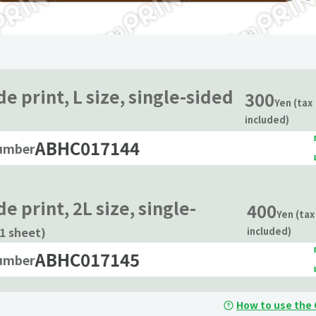
e print, L size, single-sided
300
Yen (tax
included)
ABHC017144
number
e print, 2L size, single-
400
Yen (tax
(1 sheet)
included)
ABHC017145
number
How to use the