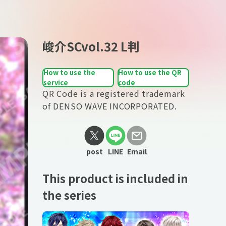
峻介SCvol.32 L判
How to use the
How to use the QR
service
code
QR Code is a registered trademark
of DENSO WAVE INCORPORATED.
post
LINE
Email
This product is included in
the series