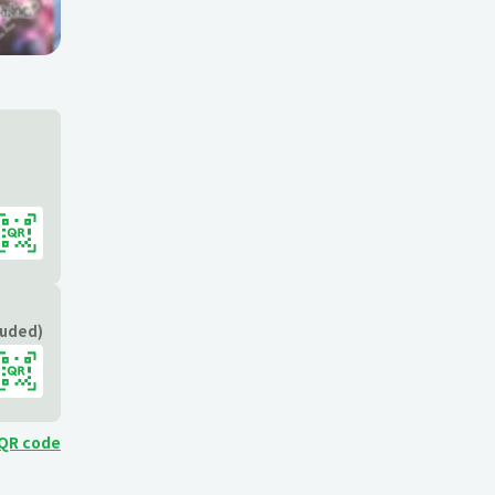
luded)
 QR code