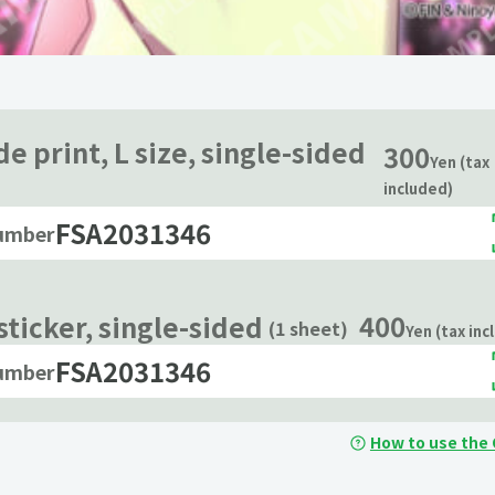
e print, L size, single-sided
300
Yen (tax
included)
FSA2031346
number
400
 sticker, single-sided
(1 sheet)
Yen (tax inc
FSA2031346
number
How to use the