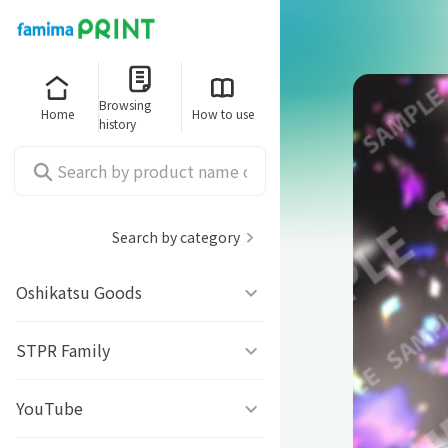
Browsing
Home
How to use
history
Search by category
Oshikatsu Goods
うちわシール
STPR Family
ファミッペ
YouTube
AMPTAKｘCOLORS