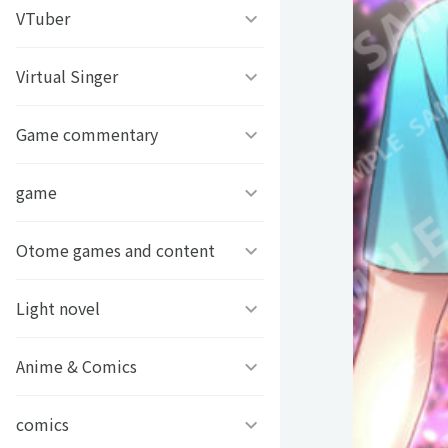
うちわ背景
すとぷり
VTuber
ねこほうチャンネル
写真撮影背景
すにすて - SneakerStep
ぼくたちのあそびば
Virtual Singer
VASE
うちわ文字プリント
めておら - Meteorites -
ププ
クラーテイル
Game commentary
TOKYO6キャラクターズ
GIFUSHO 岐阜県立岐阜商
騎士X - Knight X -
豆柴富とのふたり暮らし
ななし学園 方言研究会
game
アマル
業高等学校
とぅるりぷ - True&Lip
描乃EMOイラストシリーズ
さんちゃんく！
Otome games and content
フライハイトクラウディア
芸艸堂 推し祈願お守り
Art Stone Entertainment
ストグラカップル
ゲームその他
Light novel
Clock over ORQUESTA
VTuber
モノパスイーツフェス
アイドルデスゲームTV
ときめきメモリアル Girl’s
Anime & Comics
ビーンズ文庫24周年
APPLAND
Side
原神
MFブックス
comics
聖女の魔力は万能です
URAMITE!