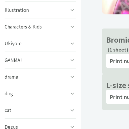
ファタモルガーナの館
ビーズログ文庫創刊19周年
ゲッターロボアーク
Illustration
#こいさん 恋と参考書
スチームプリズン
フェア
グリモア
SELECTION PROJECT
ソラノヤ
Characters & Kids
京都の三毛猫さん
アイ★チュウ
Bromid
ドールズフロントライン
OVA「薄桜鬼」
あおき
西條ユリカ
Ukiyo-e
どっちが強い!?
2：エクシリウム
アリスマティック
(1 sheet)
スローループ
水鏡ひづめ
ぼのぼの
GANMA!
浮世絵ファミマプリント
Print 
未定事件簿
イケメンシリーズ
虫かぶり姫
ぽぽち
かいじゅうせかいせいふく
芸艸堂 北斎漫画
drama
女子力高めな獅子原くん
アレサ ３５TH
S+h(スプラッシュ)＆
L-size
ANNIVERSARY
Frep(フレップ)
おそ松さん 英語で東京案内
中村美遥
チャギントンプログラミン
兄だったモノ
dog
フェイクファクトリップス
Print 
グ ぬりえでマーカーチャレ
ときめきメモリアル
D3Pオトメ部
ンジ！！
忍たま乱太郎
アールビバン作品集
「あのとき助けていただい
cat
凛々しく可愛いらむねちゃ
たモンスター娘です。」異
ん
文豪とアルケミスト
ヒプノシスマイク-Division
あらいぐまラスカル
世界おっさん教師 突然のモ
銀魂シリーズ
#今日のパンダ
Degus
ひのき猫