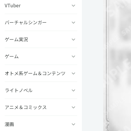
うちわ背景
すとぷり
VTuber
ねこほうチャンネル
写真撮影背景
すにすて - SneakerStep
ぼくたちのあそびば
バーチャルシンガー
VASE
うちわ文字プリント
めておら - Meteorites -
ププ
クラーテイル
ゲーム実況
TOKYO6キャラクターズ
GIFUSHO 岐阜県立岐阜商
騎士X - Knight X -
豆柴富とのふたり暮らし
ななし学園 方言研究会
ゲーム
アマル
業高等学校
とぅるりぷ - True&Lip
描乃EMOイラストシリーズ
さんちゃんく！
オトメ系ゲーム＆コンテンツ
フライハイトクラウディア
芸艸堂 推し祈願お守り
Art Stone Entertainment
ストグラカップル
ゲームその他
ライトノベル
Clock over ORQUESTA
VTuber
モノパスイーツフェス
アイドルデスゲームTV
ときめきメモリアル Girl’s
アニメ＆コミックス
ビーンズ文庫24周年
APPLAND
Side
原神
MFブックス
漫画
聖女の魔力は万能です
URAMITE!