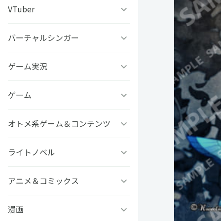
うちわ背景
すとぷり
VTuber
ねこほうチャンネル
写真撮影背景
すにすて - SneakerStep
ぼくたちのあそびば
バーチャルシンガー
VASE
うちわ文字プリント
めておら - Meteorites -
ププ
クラーテイル
ゲーム実況
TOKYO6キャラクターズ
GIFUSHO 岐阜県立岐阜商
騎士X - Knight X -
豆柴富とのふたり暮らし
ななし学園 方言研究会
ゲーム
アマル
業高等学校
とぅるりぷ - True&Lip
描乃EMOイラストシリーズ
さんちゃんく！
オトメ系ゲーム＆コンテンツ
フライハイトクラウディア
芸艸堂 推し祈願お守り
Art Stone Entertainment
ストグラカップル
ゲームその他
ライトノベル
Clock over ORQUESTA
VTuber
モノパスイーツフェス
アイドルデスゲームTV
ときめきメモリアル Girl’s
アニメ＆コミックス
ビーンズ文庫24周年
APPLAND
Side
原神
MFブックス
漫画
聖女の魔力は万能です
URAMITE!