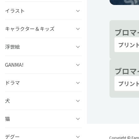
ファタモルガーナの館
ビーズログ文庫創刊19周年
ゲッターロボアーク
イラスト
#こいさん 恋と参考書
スチームプリズン
フェア
グリモア
SELECTION PROJECT
ソラノヤ
キャラクター＆キッズ
京都の三毛猫さん
ブロマ
アイ★チュウ
プリン
ドールズフロントライン
OVA「薄桜鬼」
あおき
西條ユリカ
浮世絵
どっちが強い!?
2：エクシリウム
アリスマティック
スローループ
水鏡ひづめ
ぼのぼの
GANMA!
浮世絵ファミマプリント
ブロマイ
未定事件簿
イケメンシリーズ
虫かぶり姫
ぽぽち
かいじゅうせかいせいふく
芸艸堂 北斎漫画
ドラマ
女子力高めな獅子原くん
プリン
アレサ ３５TH
S+h(スプラッシュ)＆
ANNIVERSARY
Frep(フレップ)
おそ松さん 英語で東京案内
中村美遥
チャギントンプログラミン
兄だったモノ
犬
フェイクファクトリップス
グ ぬりえでマーカーチャレ
ときめきメモリアル
D3Pオトメ部
ンジ！！
忍たま乱太郎
アールビバン作品集
「あのとき助けていただい
猫
凛々しく可愛いらむねちゃ
たモンスター娘です。」異
ん
文豪とアルケミスト
ヒプノシスマイク-Division
あらいぐまラスカル
世界おっさん教師 突然のモ
銀魂シリーズ
#今日のパンダ
デグー
ひのき猫
Copyright © Famil