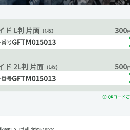
300
イド L判 片面
(1枚)
円
GFTM015013
ト番号
500
ド 2L判 片面
(1枚)
円
GFTM015013
ト番号
QRコード
yMart Co., Ltd.All Rights Reserved.