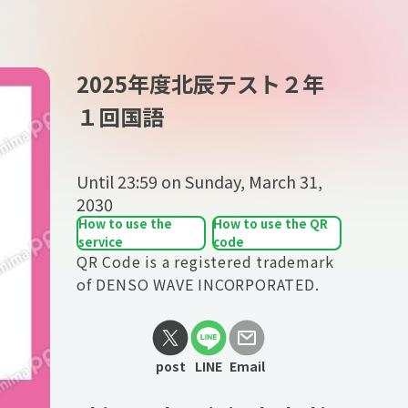
2025年度北辰テスト２年
１回国語
Until
23:59 on Sunday, March 31,
2030
How to use the
How to use the QR
service
code
QR Code is a registered trademark
of DENSO WAVE INCORPORATED.
post
LINE
Email