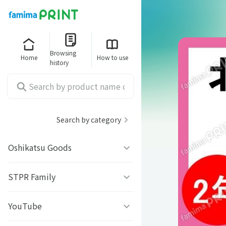
Browsing
Home
How to use
history
Search by category
Oshikatsu Goods
うちわシール
STPR Family
ファミッペ
YouTube
AMPTAKｘCOLORS