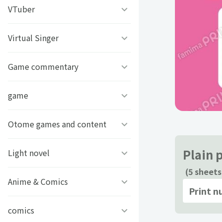
うちわ背景
すとぷり
VTuber
ねこほうチャンネル
写真撮影背景
すにすて - SneakerStep
ぼくたちのあそびば
Virtual Singer
VASE
うちわ文字プリント
めておら - Meteorites -
ププ
クラーテイル
Game commentary
TOKYO6キャラクターズ
GIFUSHO 岐阜県立岐阜商
騎士X - Knight X -
豆柴富とのふたり暮らし
ななし学園 方言研究会
game
アマル
業高等学校
とぅるりぷ - True&Lip
描乃EMOイラストシリーズ
さんちゃんく！
Otome games and content
フライハイトクラウディア
芸艸堂 推し祈願お守り
Art Stone Entertainment
Plain 
ストグラカップル
ゲームその他
Light novel
Clock over ORQUESTA
VTuber
(5 sheets
モノパスイーツフェス
アイドルデスゲームTV
ときめきメモリアル Girl’s
Anime & Comics
ビーンズ文庫24周年
Print 
APPLAND
Side
原神
MFブックス
comics
聖女の魔力は万能です
URAMITE!