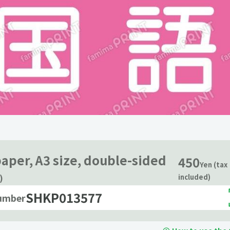
paper, A3 size, double-sided
450
Yen (tax
)
included)
SHKP013577
number