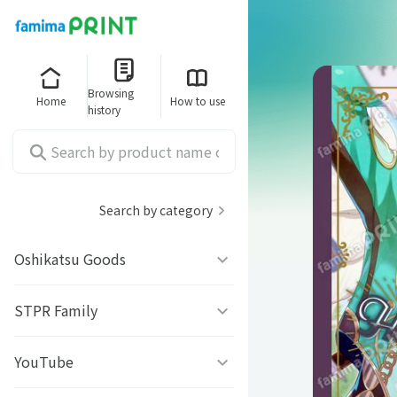
Browsing
Home
How to use
history
Search by category
Oshikatsu Goods
うちわシール
STPR Family
ファミッペ
YouTube
AMPTAKｘCOLORS