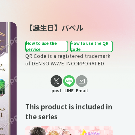
【誕生日】バベル
How to use the
How to use the QR
service
code
QR Code is a registered trademark
of DENSO WAVE INCORPORATED.
post
LINE
Email
This product is included in
the series