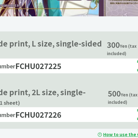
e print, L size, single-sided
300
Yen (tax
included)
FCHU027225
number
e print, 2L size, single-
500
Yen (tax
(1 sheet)
included)
FCHU027226
number
How to use the