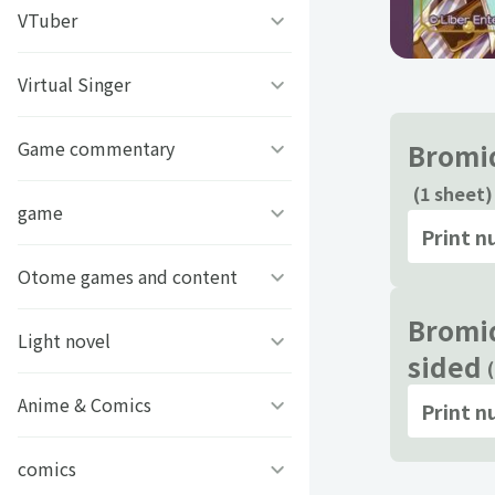
うちわ背景
すとぷり
VTuber
ねこほうチャンネル
写真撮影背景
すにすて - SneakerStep
ぼくたちのあそびば
Virtual Singer
VASE
うちわ文字プリント
めておら - Meteorites -
ププ
クラーテイル
Game commentary
TOKYO6キャラクターズ
Bromid
(1 sheet)
GIFUSHO 岐阜県立岐阜商
騎士X - Knight X -
豆柴富とのふたり暮らし
ななし学園 方言研究会
game
アマル
業高等学校
Print 
とぅるりぷ - True&Lip
描乃EMOイラストシリーズ
さんちゃんく！
Otome games and content
フライハイトクラウディア
芸艸堂 推し祈願お守り
Bromid
Art Stone Entertainment
ストグラカップル
ゲームその他
Light novel
Clock over ORQUESTA
sided
VTuber
モノパスイーツフェス
アイドルデスゲームTV
ときめきメモリアル Girl’s
Anime & Comics
ビーンズ文庫24周年
Print 
APPLAND
Side
原神
MFブックス
comics
聖女の魔力は万能です
URAMITE!