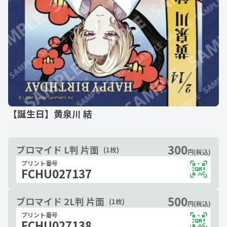
【誕生日】黄泉川 結
300
ブロマイド L判 片面
(1枚)
円(税込)
プリント番号
FCHU027137
500
ブロマイド 2L判 片面
(1枚)
円(税込)
プリント番号
FCHU027138