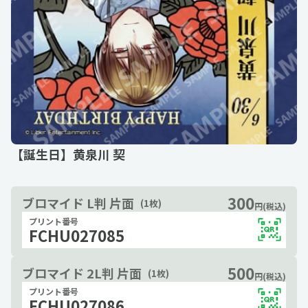
【誕生日】黄泉川 契
300
ブロマイド L判 片面
(1枚)
円(税込)
プリント番号
FCHU027085
500
ブロマイド 2L判 片面
(1枚)
円(税込)
プリント番号
FCHU027086