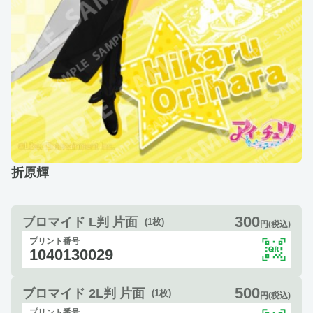
折原輝
300
ブロマイド L判 片面
(1枚)
円(税込)
プリント番号
1040130029
500
ブロマイド 2L判 片面
(1枚)
円(税込)
プリント番号