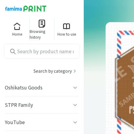
Browsing
Home
How to use
history
Search by category
Oshikatsu Goods
うちわシール
STPR Family
ファミッペ
YouTube
AMPTAKｘCOLORS