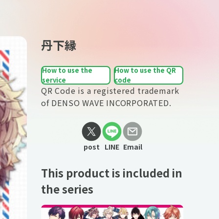
丹下縁
How to use the
How to use the QR
service
code
QR Code is a registered trademark
of DENSO WAVE INCORPORATED.
post
LINE
Email
This product is included in
the series