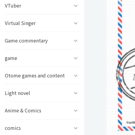
うちわ背景
すとぷり
VTuber
ねこほうチャンネル
写真撮影背景
すにすて - SneakerStep
ぼくたちのあそびば
Virtual Singer
VASE
うちわ文字プリント
めておら - Meteorites -
ププ
クラーテイル
Game commentary
TOKYO6キャラクターズ
GIFUSHO 岐阜県立岐阜商
騎士X - Knight X -
豆柴富とのふたり暮らし
ななし学園 方言研究会
game
アマル
業高等学校
とぅるりぷ - True&Lip
描乃EMOイラストシリーズ
さんちゃんく！
Otome games and content
フライハイトクラウディア
芸艸堂 推し祈願お守り
Art Stone Entertainment
ストグラカップル
ゲームその他
Light novel
Clock over ORQUESTA
VTuber
モノパスイーツフェス
アイドルデスゲームTV
ときめきメモリアル Girl’s
Anime & Comics
ビーンズ文庫24周年
APPLAND
Side
原神
MFブックス
comics
聖女の魔力は万能です
URAMITE!