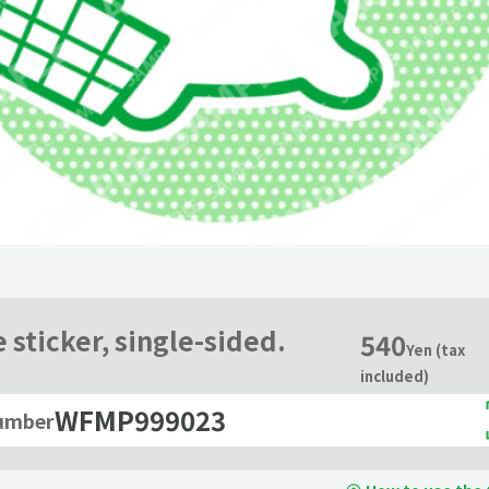
 sticker, single-sided.
540
Yen (tax
included)
WFMP999023
number