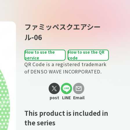
ファミッペスクエアシー
ル-06
How to use the
How to use the QR
service
code
QR Code is a registered trademark
of DENSO WAVE INCORPORATED.
post
LINE
Email
This product is included in
the series