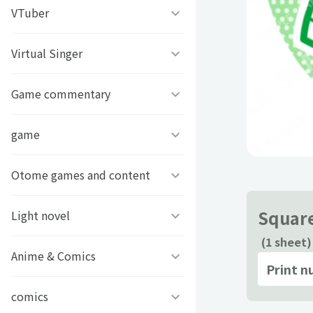
うちわ背景
すとぷり
VTuber
ねこほうチャンネル
写真撮影背景
すにすて - SneakerStep
ぼくたちのあそびば
Virtual Singer
VASE
うちわ文字プリント
めておら - Meteorites -
ププ
クラーテイル
Game commentary
TOKYO6キャラクターズ
GIFUSHO 岐阜県立岐阜商
騎士X - Knight X -
豆柴富とのふたり暮らし
ななし学園 方言研究会
game
アマル
業高等学校
とぅるりぷ - True&Lip
描乃EMOイラストシリーズ
ストグラカップル
Otome games and content
フライハイトクラウディア
芸艸堂 推し祈願お守り
Art Stone Entertainment
Square
モノパスイーツフェス
ゲームその他
Light novel
Clock over ORQUESTA
VTuber
(1 sheet)
アイドルデスゲームTV
ときめきメモリアル Girl’s
Anime & Comics
ビーンズ文庫24周年
Print 
APPLAND
Side
原神
MFブックス
comics
聖女の魔力は万能です
URAMITE!