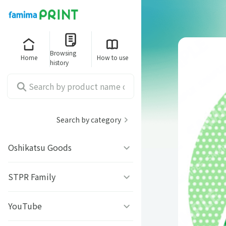
Browsing
Home
How to use
history
Search by category
Oshikatsu Goods
うちわシール
STPR Family
ファミッペ
YouTube
AMPTAKｘCOLORS