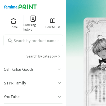
Browsing
Home
How to use
history
Search by category
Oshikatsu Goods
うちわシール
STPR Family
ファミッペ
YouTube
AMPTAKｘCOLORS