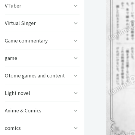
うちわ背景
すとぷり
VTuber
ねこほうチャンネル
写真撮影背景
すにすて - SneakerStep
ぼくたちのあそびば
Virtual Singer
VASE
うちわ文字プリント
めておら - Meteorites -
ププ
クラーテイル
Game commentary
TOKYO6キャラクターズ
GIFUSHO 岐阜県立岐阜商
騎士X - Knight X -
豆柴富とのふたり暮らし
ななし学園 方言研究会
game
アマル
業高等学校
とぅるりぷ - True&Lip
描乃EMOイラストシリーズ
ストグラカップル
Otome games and content
フライハイトクラウディア
芸艸堂 推し祈願お守り
Art Stone Entertainment
モノパスイーツフェス
ゲームその他
Light novel
Clock over ORQUESTA
VTuber
アイドルデスゲームTV
ときめきメモリアル Girl’s
Anime & Comics
ビーンズ文庫24周年
APPLAND
Side
原神
MFブックス
comics
聖女の魔力は万能です
URAMITE!