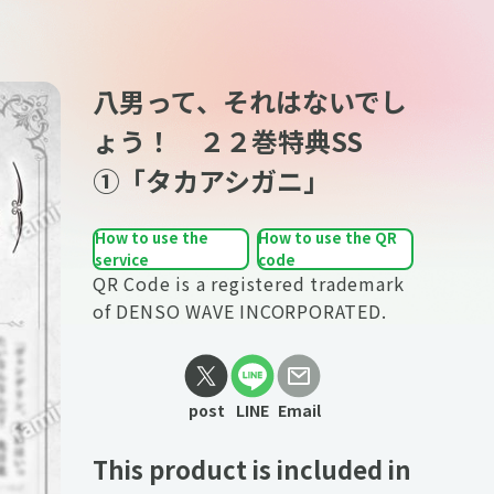
八男って、それはないでし
ょう！ ２２巻特典SS
①「タカアシガニ」
How to use the
How to use the QR
service
code
QR Code is a registered trademark
of DENSO WAVE INCORPORATED.
post
LINE
Email
This product is included in