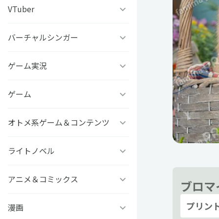
うちわ背景
すとぷり
VTuber
ねこほうチャンネル
写真撮影背景
すにすて - SneakerStep
ぼくたちのあそびば
バーチャルシンガー
VASE
うちわ文字プリント
めておら - Meteorites -
ププ
クラーテイル
ゲーム実況
TOKYO6キャラクターズ
GIFUSHO 岐阜県立岐阜商
騎士X - Knight X -
豆柴富とのふたり暮らし
ななし学園 方言研究会
ゲーム
アマル
業高等学校
とぅるりぷ - True&Lip
描乃EMOイラストシリーズ
さんちゃんく！
オトメ系ゲーム＆コンテンツ
フライハイトクラウディア
芸艸堂 推し祈願お守り
Art Stone Entertainment
ストグラカップル
ゲームその他
ライトノベル
Clock over ORQUESTA
VTuber
モノパスイーツフェス
アイドルデスゲームTV
ときめきメモリアル Girl’s
アニメ＆コミックス
ビーンズ文庫24周年
ブロマ
APPLAND
Side
プリン
原神
MFブックス
漫画
聖女の魔力は万能です
URAMITE!