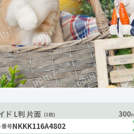
300
イド L判 片面
(1枚)
円
NKKK116A4802
ト番号