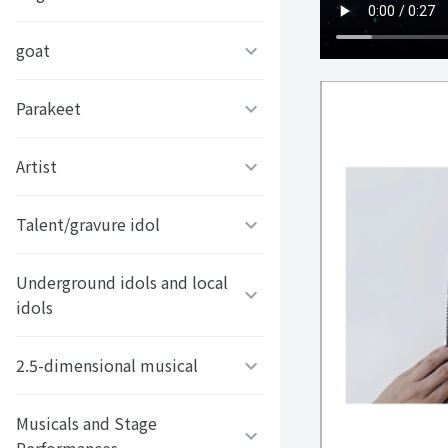
RAP Battle-
テ期に困惑する
【舌ぺろ】柴犬むぎ茶
マブラヴ ガールズガーデン
となりのにゃんこ
蒼き鋼のアルペジオ ‐アル
かえで《もみじの木》
もふもふペルシャの夢々
goat
デグーの麦ちゃん
うたた往時のなつかしや
鬼畜英雄
ス・ノヴァ‐
ポメラニアンのニーナちゃ
日本テレネット
ばけごろう
ん
そちら
メルベ
Parakeet
トカラヤギ まる
今夜も眠らNight
悪女は仮面の騎士に騙され
アニメディアセレクショ
アレサ再会プロジェクト 〜
ない
ン ガラスの花と壊す世界
どてねくん
ポメとうさぎ
くるみちゃん。
7Catsラグドール
Artist
インコのそるてぃらいち
もういちど逢いたい〜
アルカナ・ファミリア
おうち彼氏 ～職場よりも可
アニメディアセレクショ
角川つばさ文庫
まん丸お目目のぽんかん
しろなっぱ
銀猫三獣士限定ブロマイ
Talent/gravure idol
Opposites Attract
ステラソラ
ラブカレアワード
愛いあなた～
ン 境界のRINNNE
ド・はがき
不二家のペコちゃん
ちびっこボストンテリア★
ひろみのむし
楽遊BOYS PASS
Underground idols and local
男劇団 青山表参道X
オトメディアセレクショ
エース
きなこもち
idols
ン 黒執事
ネコマンジュウ
ジャージカップル
MEID
タレント・グラビア
おっとりトイプードルのエ
おてんばなキジトラららこ
2.5-dimensional musical
横浜美少女図鑑
オトメディアセレクショ
ース
お文具といっしょ
ちゃん
くろ
ン ディアボリックラヴァ
delaファミリー
ーズ
けっぱって東北
Musicals and Stage
ミュージカル『テニスの王
イケメンスムースチワワの
クッピーラムネ・クピラム
NIKOLA PRINT FILES
もモ太郎。