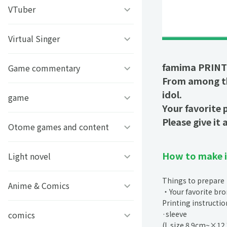
うちわ背景
すとぷり
VTuber
ねこほうチャンネル
写真撮影背景
すにすて - SneakerStep
ぼくたちのあそびば
Virtual Singer
VASE
うちわ文字プリント
めておら - Meteorites -
famima PRINT o
ププ
クラーテイル
Game commentary
TOKYO6キャラクターズ
From among th
idol.
GIFUSHO 岐阜県立岐阜商
騎士X - Knight X -
豆柴富とのふたり暮らし
ななし学園 方言研究会
game
アマル
業高等学校
Your favorite
Please give it a
とぅるりぷ - True&Lip
描乃EMOイラストシリーズ
さんちゃんく！
Otome games and content
フライハイトクラウディア
芸艸堂 推し祈願お守り
Art Stone Entertainment
ストグラカップル
How to make i
ゲームその他
Light novel
Clock over ORQUESTA
VTuber
Things to prepare
モノパスイーツフェス
アイドルデスゲームTV
ときめきメモリアル Girl’s
Anime & Comics
ビーンズ文庫24周年
・Your favorite br
APPLAND
Side
Printing instructio
原神
MFブックス
comics
聖女の魔力は万能です
·sleeve
(L size 8.9cm~×12
URAMITE!