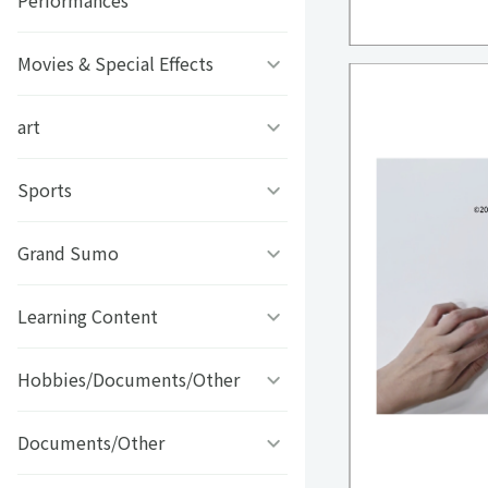
Performances
子様』4thシーズン 全国大
Art Stone Entertainment
るる
フレンズ
会 青学vs氷帝
オトメディアセレクショ
タレント
WONDER*WHITE限定 ブロ
もふもふ ぷうとるう
犀将
ン 幕末Rock
マイド
Movies & Special Effects
ミュージカル 贄姫と獣の
マシュコレ(mashu
【古津軽】鳥居の鬼コカー
ミュージカル『新テニスの
王
collection)
ド
短足ミヌエット モフ
王子様』The Fifth Stage
とどみ
オトメディアセレクショ
あばんちゅ〜る！
art
映画「夜明け前 朝焼け
ン 華ヤカ哉、我ガ一族
舞台『忘却バッテリー』
中」
もふもふベイくん
BT21
3匹の執事
ミュージカル『テニスの王
あたまのわるいひと
楽遊IDOL PASS
Sports
コロリアージュ
子様』4thシーズン 青学vs
恋するシロクマ
映画「BAR神風～誤魔化し
poodle Love
いちまさ（一正蒲鉾）
四天宝寺
もろとむく＠まるか
イラッとお猿さん
ドライブ」
東北応援プロジェクト め
玉村豊男 水彩画
Grand Sumo
ヴィアティン三重女子バレ
コミックス・ウェーブ・フ
んこいな東北
ーボール
ワイヤーフォックステリア
うるっとうるふ
ィルム
おしゃれ大好き陽翔
桜雪るな
映画「稽古場」
のふぇい
富岡町～咲き競う花々 花
Learning Content
りきし～る
向日葵プリンセス
と緑あふれる町～
ヴィアティン三重・四日市
マグニョン
劇場版文豪ストレイドッグ
ROSE
メンヘラくん。
映画「太陽からプランチ
バレーボール
おっとりマリアさんの日常
Hobbies/Documents/Other
旺文社 英検(R)予想問題ド
ス
ャ」
SIR
リル
なめ猫
くう＆ねる
なかむらけんたろう
コンビネーションミール/レ
本日の帰宅拒否イッヌ
Documents/Other
ナゴヤレプタイルズワール
LOST SONG
映画「野良犬はダンスを踊
ジェンドプロレスラーシリ
fishbowl テレビ静岡「お
ロジカ式プログラミング・
ド
みいるか
る」
ーズ