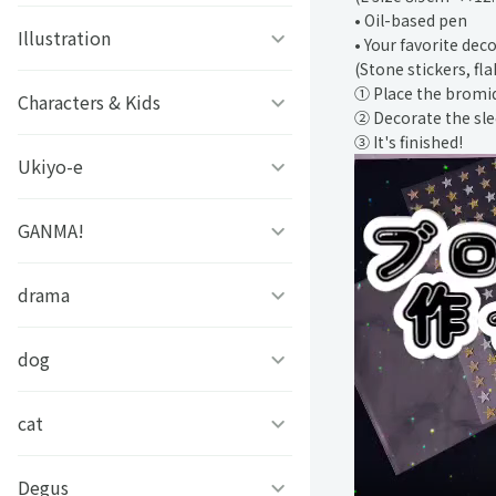
• Oil-based pen
ファタモルガーナの館
ビーズログ文庫創刊19周年
ゲッターロボアーク
Illustration
#こいさん 恋と参考書
• Your favorite dec
スチームプリズン
フェア
(Stone stickers, fl
① Place the bromide
グリモア
SELECTION PROJECT
ソラノヤ
Characters & Kids
京都の三毛猫さん
② Decorate the slee
アイ★チュウ
③ It's finished!
ドールズフロントライン
OVA「薄桜鬼」
あおき
西條ユリカ
Ukiyo-e
どっちが強い!?
2：エクシリウム
アリスマティック
スローループ
水鏡ひづめ
ぼのぼの
GANMA!
浮世絵ファミマプリント
未定事件簿
イケメンシリーズ
虫かぶり姫
ぽぽち
かいじゅうせかいせいふく
芸艸堂 北斎漫画
drama
女子力高めな獅子原くん
アレサ ３５TH
S+h(スプラッシュ)＆
ANNIVERSARY
Frep(フレップ)
おそ松さん 英語で東京案内
中村美遥
チャギントンプログラミン
兄だったモノ
dog
フェイクファクトリップス
グ ぬりえでマーカーチャレ
ときめきメモリアル
D3Pオトメ部
ンジ！！
忍たま乱太郎
アールビバン作品集
「あのとき助けていただい
cat
凛々しく可愛いらむねちゃ
たモンスター娘です。」異
ん
文豪とアルケミスト
ヒプノシスマイク-Division
あらいぐまラスカル
世界おっさん教師 突然のモ
銀魂シリーズ
#今日のパンダ
Degus
ひのき猫