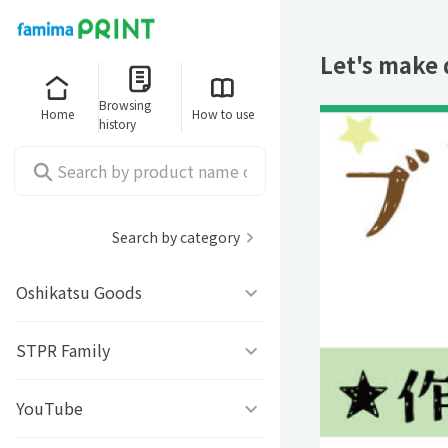
Let's make 
Browsing
Home
How to use
history
Search by category
Oshikatsu Goods
うちわシール
STPR Family
ファミッペ
YouTube
AMPTAKｘCOLORS