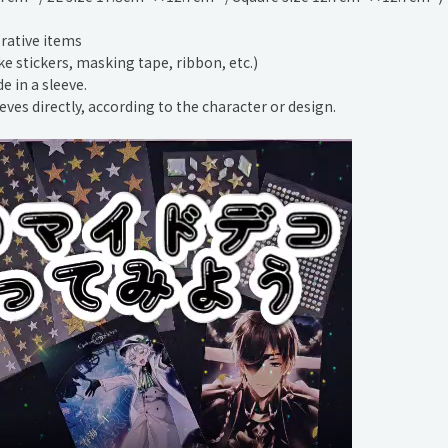
orative items
ake stickers, masking tape, ribbon, etc.)
 in a sleeve.
ves directly, according to the character or design.