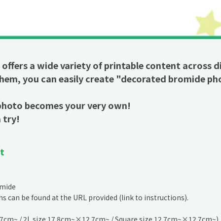
ffers a wide variety of printable content across di
em, you can easily create "decorated bromide phot
 photo becomes your very own!
 try!
t
omide
ns can be found at the URL provided (link to instructions).
.7cm~ / 2L size 17.8cm~×12.7cm~ / Square size 12.7cm~×12.7cm~)