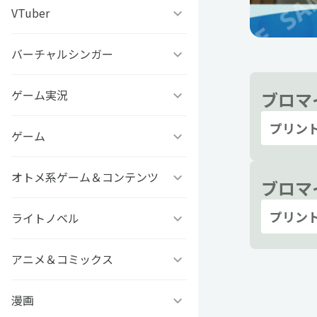
うちわ背景
すとぷり
VTuber
ねこほうチャンネル
写真撮影背景
すにすて - SneakerStep
ぼくたちのあそびば
バーチャルシンガー
VASE
うちわ文字プリント
めておら - Meteorites -
ププ
クラーテイル
ゲーム実況
TOKYO6キャラクターズ
ブロマ
プリン
GIFUSHO 岐阜県立岐阜商
騎士X - Knight X -
豆柴富とのふたり暮らし
ななし学園 方言研究会
ゲーム
アマル
業高等学校
とぅるりぷ - True&Lip
描乃EMOイラストシリーズ
さんちゃんく！
オトメ系ゲーム＆コンテンツ
フライハイトクラウディア
ブロマイ
芸艸堂 推し祈願お守り
Art Stone Entertainment
プリン
ストグラカップル
ゲームその他
ライトノベル
Clock over ORQUESTA
VTuber
モノパスイーツフェス
アイドルデスゲームTV
ときめきメモリアル Girl’s
アニメ＆コミックス
ビーンズ文庫24周年
APPLAND
Side
原神
MFブックス
漫画
聖女の魔力は万能です
URAMITE!