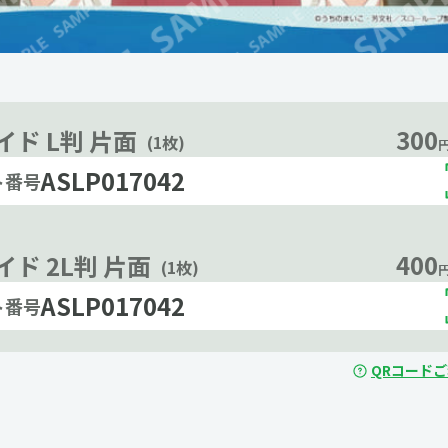
300
イド L判 片面
(1枚)
円
ASLP017042
ト番号
400
ド 2L判 片面
(1枚)
円
ASLP017042
ト番号
QRコード