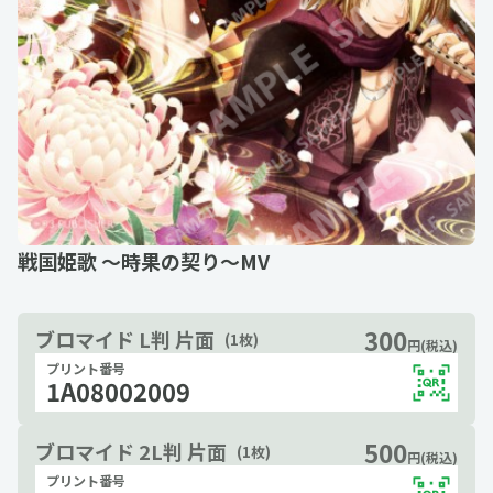
戦国姫歌 ～時果の契り～MV
300
ブロマイド L判 片面
(1枚)
円(税込)
プリント番号
1A08002009
500
ブロマイド 2L判 片面
(1枚)
円(税込)
プリント番号