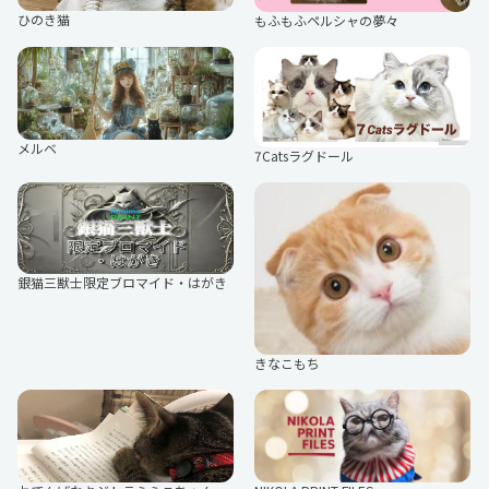
poodle Love
ひのき猫
もふもふペルシャの夢々
きさわさき
うーたんfamily
おっとりマリアさんの日常
本日の帰宅拒否イッヌ
愛娘
ぽむ
ハロー！モカだわん♪よろしくネ
ポメラニアンもみまな
カシバ
あおね
キャバリアのティム
ZORO＆MIRO
みみみ
灯さかす
デカマルプーのはちくん
豆柴ぺーすけ
メルベ
7Catsラグドール
sela
ねりねり
まる顔のトイプードルふうた君
ご陽気ラブラドール イソ
とおぼえふうすけ
RYOOOOOJ!
【柴犬】でん
開運わんこワイルドなシュナウザー
ギュリandぎゅり
うさぎのしろとねこのくろ
ハバメグミ
オシャレらいちゃん
元気いっぱいトイプードルぽぽ君
tttan.
七瀬あむ
銀猫三獣士限定ブロマイド・はがき
パグのむさし
パンダと犬
デーリィ
Bono
星屑の研究者
きなこもち
柊豚生
すぐつかレルン
遥川遊
はるまる
しばいぬちゃん
葛原カズヤ
ぱみ
ぼんじん