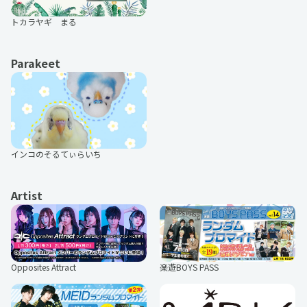
トカラヤギ まる
Parakeet
インコのそるてぃらいち
Artist
楽遊BOYS PASS
Opposites Attract