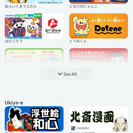
で」』
とどみ
あたまのわるいひと
あらいぐまラスカル
となりのにゃんこ
ブルーロック
『ゆるキャン△ SEASON３』
イラッとお猿さん
桜雪るな
ばけごろう
どてねくん
ただいま、おじゃまされます！
TVアニメ「ようこそ実力至上主義の
教室へ」
See All
メンヘラくん。
なかむらけんたろう
角川つばさ文庫
不二家のペコちゃん
Ukiyo-e
アニメ『魔入りました！入間くん』
TVアニメ『カッコウの許嫁 Season
ななべ
はなざき
ネコマンジュウ
お文具といっしょ
2』
クッピーラムネ・クピラムフレンズ
【古津軽】鳥居の鬼コカード
いちまさ（一正蒲鉾）
うるっとうるふ