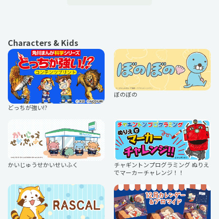
カードキャプターさくら クリアカー
アニメ「銀河英雄伝説」
ド編
Characters & Kids
しろなっぱ
ひろみのむし
リィンカーネーションの花弁
葬送のフリーレン
ぼのぼの
どっちが強い!?
ジャージカップル
くろ
ふしぎ遊戯
クラスで2番目に可愛い女の子と友
だちになった
かいじゅうせかいせいふく
チャギントンプログラミング ぬりえ
もモ太郎。
犀将
でマーカーチャレンジ！！
TVアニメ『女神「異世界転生何にな
TVアニメ『忘却バッテリー』
りたいですか」俺「勇者の肋骨