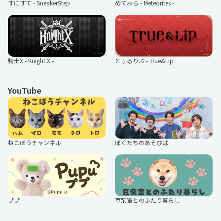
すにすて - SneakerStep
めておら - Meteorites -
騎士X - Knight X -
とぅるりぷ - True&Lip
YouTube
ねこほうチャンネル
ぼくたちのあそびば
ププ
豆柴富とのふたり暮らし