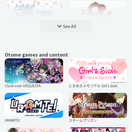
See All
ときめきメモリアル
文豪とアルケミスト
Otome games and content
マブラヴ ガールズガーデン
日本テレネット
Clock over ORQUESTA
ときめきメモリアル Girl’s Side
アレサ再会プロジェクト 〜もういち
ステラソラ
ど逢いたい〜
URAMITE!
スチームプリズン