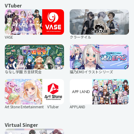
VTuber
クラーテイル
VASE
ななし学園 方言研究会
描乃EMOイラストシリーズ
Art Stone Entertainment VTuber
APPLAND
Virtual Singer