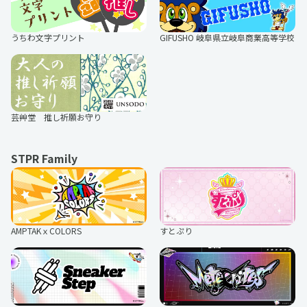
うちわ文字プリント
GIFUSHO 岐阜県立岐阜商業高等学校
芸艸堂 推し祈願お守り
STPR Family
AMPTAKｘCOLORS
すとぷり