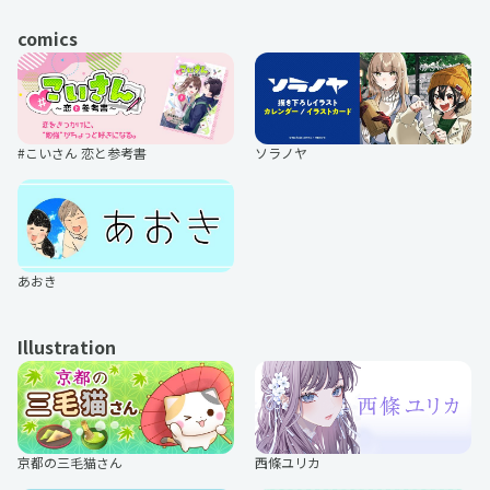
comics
アニメディアセレクション ガラス
アニメディアセレクション 境界の
の花と壊す世界
RINNNE
#こいさん 恋と参考書
ソラノヤ
オトメディアセレクション 黒執事
オトメディアセレクション ディア
ボリックラヴァーズ
あおき
Illustration
オトメディアセレクション 幕末Ro
オトメディアセレクション 華ヤカ
ck
哉、我ガ一族
京都の三毛猫さん
西條ユリカ