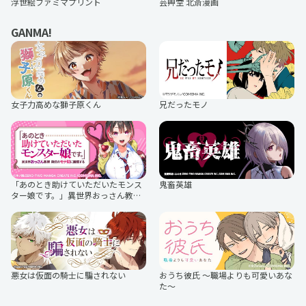
浮世絵ファミマプリント
芸艸堂 北斎漫画
マグニョン
なめ猫
ファイカプリコ
かわいい信仰
GANMA!
日本三國
TVアニメ『ダイヤのA actⅡ -Second
みいるか
レルヒさん（日本元祖スキー漢）
Season-』
和歌山県PRキャラクター「きいちゃ
さのまる おりじなるぷりんと
ん」
お風呂シカ フロロ（奈良健康ランド
カムンとアント
公式マスコットキャラクター♨）
夜月クラゲ
すってんころりんご
女子力高めな獅子原くん
兄だったモノ
石川県輪島漆芸美術館公式キャラク
知多娘。
TVアニメ『とある科学の超電磁砲
TVアニメ『LIAR GAME』
ター「わんじま」
T』
相模鉄道キャラクターそうにゃん
GJ8マン
プラレール
ホラグチ カヨ
豚箱ゑる子
「あのとき助けていただいたモンス
鬼畜英雄
ター娘です。」異世界おっさん教師
突然のモテ期に困惑する
奥田けい
塩谷歩波の建築シリーズ
悪女は仮面の騎士に騙されない
おうち彼氏 ～職場よりも可愛いあな
た～