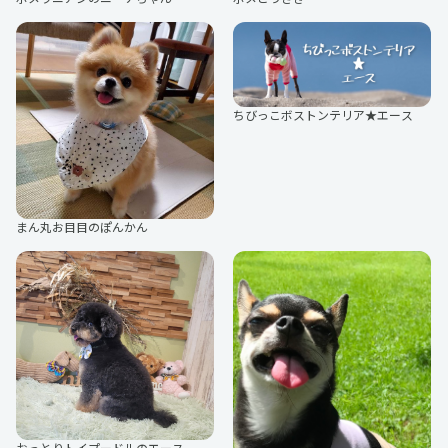
ゆるだらカップル
被検体くん。
ちびっこボストンテリア★エース
おとなぴ
和遥キナ
まん丸お目目のぽんかん
Hiroko
黎
そまぁ～ず
荒居すすぐ
おっとりトイプードルのエース