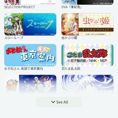
SELECTION PROJECT
OVA「薄桜鬼」
スローループ
虫かぶり姫
おそ松さん 英語で東京案内
忍たま乱太郎
銀魂シリーズ
蒼き鋼のアルペジオ ‐アルス・ノヴ
See All
ァ‐