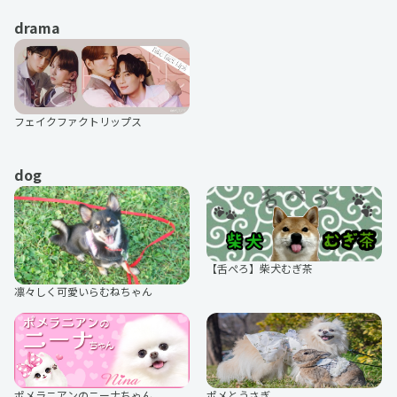
drama
とみたかえり
家が好きな人
フェイクファクトリップス
LaLa Begin
まめおぼえ
dog
ないせん！
ビッカメ娘
【舌ぺろ】柴犬むぎ茶
凛々しく可愛いらむねちゃん
レーシングミク
電撃萌王
ポメラニアンのニーナちゃん
ポメとうさぎ