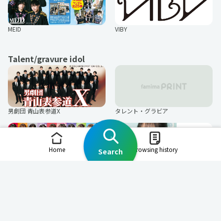
MEID
VIBY
Talent/gravure idol
男劇団 青山表参道X
タレント・グラビア
Home
Browsing history
Search
delaファミリー
Art Stone Entertainment タレント
Underground idols and local idols