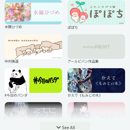
恋するシロクマ
コミックス・ウェーブ・フィルム
水鏡ひづめ
ぽぽち
劇場版文豪ストレイドッグス
LOST SONG
中村美遥
アールビバン作品集
劇場版モノノ怪
TVアニメ『Dr.STONE』
#今日のパンダ
かえで《もみじの木》
美男高校地球防衛部ハイカラ！
ブルーロック んまほっぺ プリント
シール
See All
そちら
くるみちゃん。