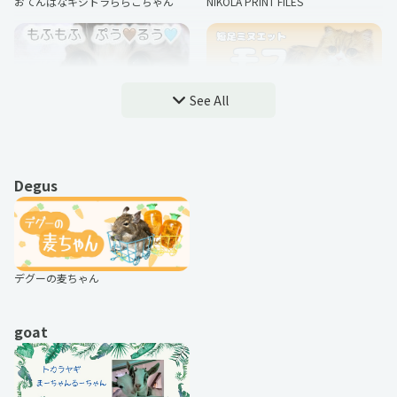
おてんばなキジトラららこちゃん
NIKOLA PRINT FILES
MAKURA
おはすみ
イラストレーター 狐巳夜シュウ
どす恋
さの
桐谷とうしろう
See All
もふもふ ぷうとるう
短足ミヌエット モフ
ヤマチャンYMCH
もちめると
ARINCO PAN
先輩はおとこのこ
Mellowkochan
茶葉少女～蟲に食べられそうになっ
Degus
たら、私の能力が覚醒しました！～
3匹の執事
もろとむく＠まるか
片岡メリヤス
ゆう
おしゃれ大好き陽翔
ROSE
りいの
平田ひろた
くう＆ねる
Dear&Lynn&Ebimayo
ぺろりん先生
うさぎのもちちゃん
デグーの麦ちゃん
ノアとイヴ
台湾から来た猫「美術老師」台湾生
山田yum
NERDOG
活シリーズ
のーりー
ハルペイ
goat
MOYACO
Yukidaberry
内海 憂