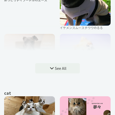
はなこ
幽栖芽生
イケメンスムースチワワのるる
メンピ主
れふぃ
マシュコレ(mashu collection)
See All
もふもふベイくん
みなうさ
粟屋やわ子
cat
ワイヤーフォックステリアのふぇい
月望いろり
からさね