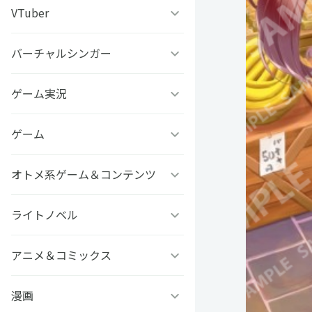
うちわ背景
すとぷり
VTuber
ねこほうチャンネル
写真撮影背景
すにすて - SneakerStep
ぼくたちのあそびば
バーチャルシンガー
VASE
うちわ文字プリント
めておら - Meteorites -
ププ
クラーテイル
ゲーム実況
TOKYO6キャラクターズ
GIFUSHO 岐阜県立岐阜商
騎士X - Knight X -
豆柴富とのふたり暮らし
ななし学園 方言研究会
ゲーム
アマル
業高等学校
とぅるりぷ - True&Lip
描乃EMOイラストシリーズ
さんちゃんく！
オトメ系ゲーム＆コンテンツ
フライハイトクラウディア
芸艸堂 推し祈願お守り
Art Stone Entertainment
ストグラカップル
ゲームその他
ライトノベル
Clock over ORQUESTA
VTuber
モノパスイーツフェス
アイドルデスゲームTV
ときめきメモリアル Girl’s
アニメ＆コミックス
ビーンズ文庫24周年
APPLAND
Side
原神
MFブックス
漫画
聖女の魔力は万能です
URAMITE!