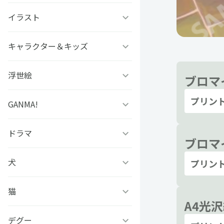
ファタモルガーナの館
ビーズログ文庫創刊19周年
ゲッターロボアーク
イラスト
#こいさん 恋と参考書
スチームプリズン
フェア
グリモア
SELECTION PROJECT
ソラノヤ
キャラクター＆キッズ
京都の三毛猫さん
アイ★チュウ
ドールズフロントライン
OVA「薄桜鬼」
あおき
西條ユリカ
浮世絵
どっちが強い!?
ブロマ
2：エクシリウム
アリスマティック
プリン
スローループ
水鏡ひづめ
ぼのぼの
GANMA!
浮世絵ファミマプリント
未定事件簿
イケメンシリーズ
虫かぶり姫
ぽぽち
かいじゅうせかいせいふく
芸艸堂 北斎漫画
ドラマ
女子力高めな獅子原くん
ブロマイ
アレサ ３５TH
S+h(スプラッシュ)＆
ANNIVERSARY
Frep(フレップ)
おそ松さん 英語で東京案内
中村美遥
チャギントンプログラミン
兄だったモノ
犬
フェイクファクトリップス
プリン
グ ぬりえでマーカーチャレ
ときめきメモリアル
D3Pオトメ部
ンジ！！
忍たま乱太郎
アールビバン作品集
「あのとき助けていただい
猫
凛々しく可愛いらむねちゃ
たモンスター娘です。」異
A4光
ん
文豪とアルケミスト
ヒプノシスマイク-Division
あらいぐまラスカル
世界おっさん教師 突然のモ
銀魂シリーズ
#今日のパンダ
デグー
ひのき猫