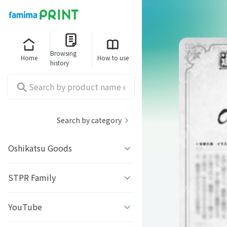
Browsing
Home
How to use
history
Search by category
Oshikatsu Goods
うちわシール
STPR Family
ファミッペ
YouTube
AMPTAKｘCOLORS