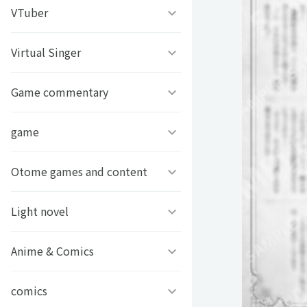
うちわ背景
すとぷり
VTuber
ねこほうチャンネル
写真撮影背景
すにすて - SneakerStep
ぼくたちのあそびば
Virtual Singer
VASE
うちわ文字プリント
めておら - Meteorites -
ププ
クラーテイル
Game commentary
TOKYO6キャラクターズ
GIFUSHO 岐阜県立岐阜商
騎士X - Knight X -
豆柴富とのふたり暮らし
ななし学園 方言研究会
game
アマル
業高等学校
とぅるりぷ - True&Lip
描乃EMOイラストシリーズ
さんちゃんく！
Otome games and content
フライハイトクラウディア
芸艸堂 推し祈願お守り
Art Stone Entertainment
ストグラカップル
ゲームその他
Light novel
Clock over ORQUESTA
VTuber
モノパスイーツフェス
アイドルデスゲームTV
ときめきメモリアル Girl’s
Anime & Comics
ビーンズ文庫24周年
APPLAND
Side
原神
MFブックス
comics
聖女の魔力は万能です
URAMITE!