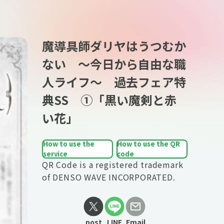
魔導具師ダリヤはうつむか
ない ～今日から自由な職
人ライフ～ 過去フェア特
典SS ①「黒い魔剣と赤
い花」
How to use the
How to use the QR
service
code
QR Code is a registered trademark
of DENSO WAVE INCORPORATED.
post
LINE
Email