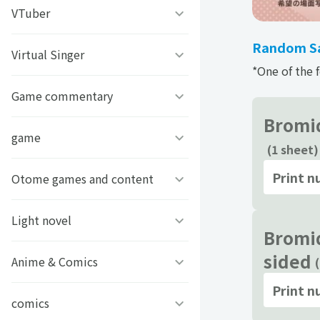
うちわ背景
すとぷり
VTuber
ねこほうチャンネル
Random Sa
写真撮影背景
すにすて - SneakerStep
ぼくたちのあそびば
Virtual Singer
VASE
*One of the 
うちわ文字プリント
めておら - Meteorites -
ププ
クラーテイル
Game commentary
TOKYO6キャラクターズ
Bromid
GIFUSHO 岐阜県立岐阜商
騎士X - Knight X -
豆柴富とのふたり暮らし
ななし学園 方言研究会
game
アマル
(1 sheet)
業高等学校
とぅるりぷ - True&Lip
Print 
描乃EMOイラストシリーズ
さんちゃんく！
Otome games and content
フライハイトクラウディア
芸艸堂 推し祈願お守り
Art Stone Entertainment
ストグラカップル
ゲームその他
Light novel
Clock over ORQUESTA
Bromid
VTuber
sided
モノパスイーツフェス
アイドルデスゲームTV
ときめきメモリアル Girl’s
Anime & Comics
ビーンズ文庫24周年
APPLAND
Side
Print 
原神
MFブックス
comics
聖女の魔力は万能です
URAMITE!