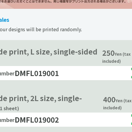
les
four designs will be printed randomly.
e print, L size, single-sided
250
Yen (tax
included)
DMFL019001
number
e print, 2L size, single-
400
Yen (tax
(1 sheet)
included)
DMFL019002
number