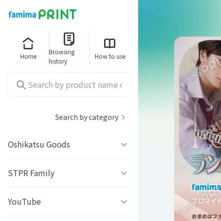
Browsing
Home
How to use
history
Search by category
Oshikatsu Goods
うちわシール
STPR Family
ファミッペ
YouTube
AMPTAKｘCOLORS