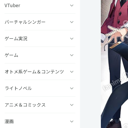
うちわ背景
すとぷり
VTuber
ねこほうチャンネル
写真撮影背景
すにすて - SneakerStep
ぼくたちのあそびば
バーチャルシンガー
VASE
うちわ文字プリント
めておら - Meteorites -
ププ
クラーテイル
ゲーム実況
TOKYO6キャラクターズ
GIFUSHO 岐阜県立岐阜商
騎士X - Knight X -
豆柴富とのふたり暮らし
ななし学園 方言研究会
ゲーム
アマル
業高等学校
とぅるりぷ - True&Lip
描乃EMOイラストシリーズ
さんちゃんく！
オトメ系ゲーム＆コンテンツ
フライハイトクラウディア
芸艸堂 推し祈願お守り
Art Stone Entertainment
ストグラカップル
ゲームその他
ライトノベル
Clock over ORQUESTA
VTuber
モノパスイーツフェス
アイドルデスゲームTV
ときめきメモリアル Girl’s
アニメ＆コミックス
ビーンズ文庫24周年
APPLAND
Side
原神
MFブックス
漫画
聖女の魔力は万能です
URAMITE!