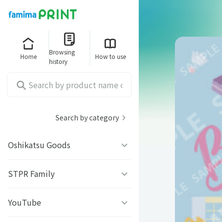
Browsing
Home
How to use
history
Search by category
Oshikatsu Goods
うちわシール
STPR Family
ファミッペ
YouTube
AMPTAKｘCOLORS