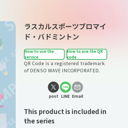
ラスカルスポーツブロマイ
ド・バドミントン
How to use the
How to use the QR
service
code
QR Code is a registered trademark
of DENSO WAVE INCORPORATED.
post
LINE
Email
This product is included in
the series