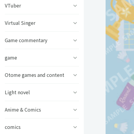
うちわ背景
すとぷり
VTuber
ねこほうチャンネル
写真撮影背景
すにすて - SneakerStep
ぼくたちのあそびば
Virtual Singer
VASE
うちわ文字プリント
めておら - Meteorites -
ププ
クラーテイル
Game commentary
TOKYO6キャラクターズ
GIFUSHO 岐阜県立岐阜商
騎士X - Knight X -
豆柴富とのふたり暮らし
ななし学園 方言研究会
game
アマル
業高等学校
とぅるりぷ - True&Lip
描乃EMOイラストシリーズ
さんちゃんく！
Otome games and content
フライハイトクラウディア
芸艸堂 推し祈願お守り
Art Stone Entertainment
ストグラカップル
ゲームその他
Light novel
Clock over ORQUESTA
VTuber
モノパスイーツフェス
アイドルデスゲームTV
ときめきメモリアル Girl’s
Anime & Comics
ビーンズ文庫24周年
APPLAND
Side
原神
MFブックス
comics
聖女の魔力は万能です
URAMITE!