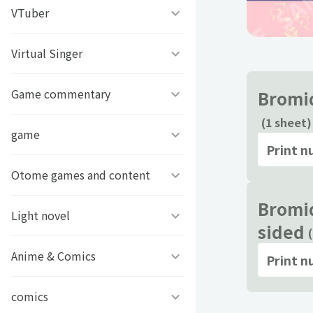
うちわ背景
すとぷり
VTuber
ねこほうチャンネル
写真撮影背景
すにすて - SneakerStep
ぼくたちのあそびば
Virtual Singer
VASE
うちわ文字プリント
めておら - Meteorites -
ププ
クラーテイル
Game commentary
TOKYO6キャラクターズ
Bromid
(1 sheet)
GIFUSHO 岐阜県立岐阜商
騎士X - Knight X -
豆柴富とのふたり暮らし
ななし学園 方言研究会
game
アマル
業高等学校
Print 
とぅるりぷ - True&Lip
描乃EMOイラストシリーズ
ストグラカップル
Otome games and content
フライハイトクラウディア
芸艸堂 推し祈願お守り
Bromid
Art Stone Entertainment
モノパスイーツフェス
ゲームその他
Light novel
Clock over ORQUESTA
sided
VTuber
アイドルデスゲームTV
ときめきメモリアル Girl’s
Anime & Comics
ビーンズ文庫24周年
Print 
APPLAND
Side
原神
MFブックス
comics
聖女の魔力は万能です
URAMITE!