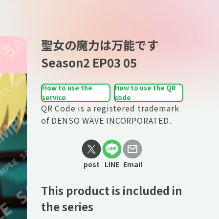
聖女の魔力は万能です
Season2 EP03 05
How to use the
How to use the QR
service
code
QR Code is a registered trademark
of DENSO WAVE INCORPORATED.
post
LINE
Email
This product is included in
the series