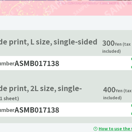
e print, L size, single-sided
300
Yen (tax
included)
ASMB017138
number
e print, 2L size, single-
400
Yen (tax
(1 sheet)
included)
ASMB017138
number
How to use the