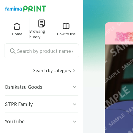
Browsing
Home
How to use
history
Search by category
Oshikatsu Goods
うちわシール
STPR Family
ファミッペ
YouTube
AMPTAKｘCOLORS