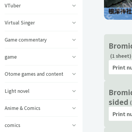
うちわ背景
すとぷり
VTuber
ねこほうチャンネル
写真撮影背景
すにすて - SneakerStep
ぼくたちのあそびば
Virtual Singer
VASE
うちわ文字プリント
めておら - Meteorites -
ププ
クラーテイル
Game commentary
TOKYO6キャラクターズ
Bromid
GIFUSHO 岐阜県立岐阜商
騎士X - Knight X -
豆柴富とのふたり暮らし
(1 sheet)
ななし学園 方言研究会
game
アマル
業高等学校
Print 
とぅるりぷ - True&Lip
描乃EMOイラストシリーズ
さんちゃんく！
Otome games and content
フライハイトクラウディア
芸艸堂 推し祈願お守り
Art Stone Entertainment
ストグラカップル
ゲームその他
Bromid
Light novel
Clock over ORQUESTA
VTuber
sided
モノパスイーツフェス
アイドルデスゲームTV
ときめきメモリアル Girl’s
Anime & Comics
ビーンズ文庫24周年
Print 
APPLAND
Side
原神
MFブックス
comics
聖女の魔力は万能です
URAMITE!