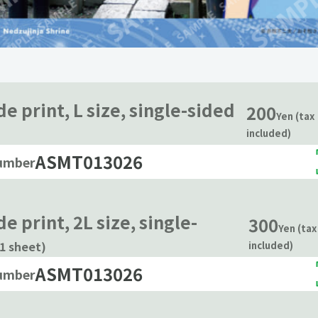
e print, L size, single-sided
200
Yen (tax
included)
ASMT013026
number
e print, 2L size, single-
300
Yen (tax
(1 sheet)
included)
ASMT013026
number