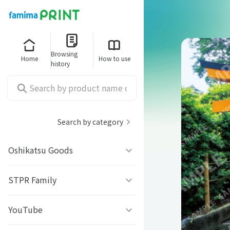
Browsing
Home
How to use
history
Search by category
Oshikatsu Goods
うちわシール
STPR Family
ファミッペ
YouTube
AMPTAKｘCOLORS