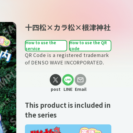
十四松×カラ松×根津神社
How to use the
How to use the QR
service
code
QR Code is a registered trademark
of DENSO WAVE INCORPORATED.
post
LINE
Email
This product is included in
the series